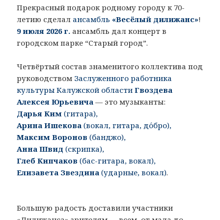
Прекрасный подарок родному городу к 70-
летию сделал
ансамбль
«Весёлый дилижанс»
!
9 июля 2026 г.
ансамбль дал концерт в
городском парке “Старый город”.
Четвёртый состав знаменитого коллектива под
руководством
Заслуженного работника
культуры Калужской области
Гвоздева
Алексея Юрьевича
— это музыканты:
Дарья Ким
(гитара),
Арина Ишекова
(вокал, гитара, до́бро),
Максим Воронов
(банджо),
Анна Швид
(скрипка),
Глеб Кипчаков
(бас-гитара, вокал),
Елизавета Звездина
(ударные, вокал)
.
Большую радость доставили участники
«Дилижанса» зрителям — всем, от мала до