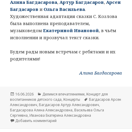
Алина Багдасарова
,
Артур Багдасаров
,
Арсен
Багдасаров
и
Ольга Васильева
.
Художественная адаптация сказки С. Козлова
была выполнена преподавателем,
музыковедом
Екатериной Ивановой
, в чьём
исполнении и прозвучал текст сказки.
Будем рады новым встречам с ребятами и их
родителями!
Алина Багдасарова
Опубликовано
16.06.2026
Рубрики
Делимся впечатлениями
,
Концерт для
воспитанников детского сада
,
Концерты
Метки
Багдасаров Арсен
Александрович
,
Багдасаров Артур Александрович
,
Багдасарова Алина Александровна
,
Васильева Ольга
Сергеевна
,
Иванова Екатерина Александровна
Добавить комментарий
к записи «Сказка необычная, сказка скрип