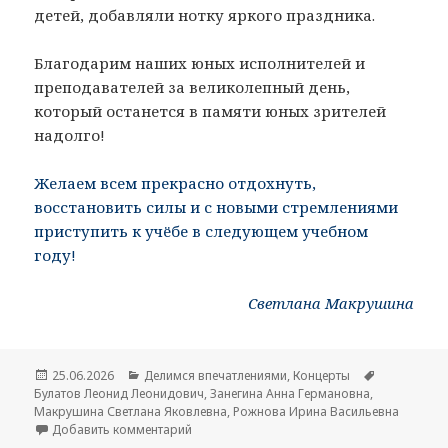
детей, добавляли нотку яркого праздника.
Благодарим наших юных исполнителей и
преподавателей за великолепный день,
который останется в памяти юных зрителей
надолго!
Желаем всем прекрасно отдохнуть,
восстановить силы и с новыми стремлениями
приступить к учёбе в следующем учебном
году!
Светлана Макрушина
Опубликовано
25.06.2026
Рубрики
Делимся впечатлениями
,
Концерты
Метки
Булатов Леонид Леонидович
,
Занегина Анна Германовна
,
Макрушина Светлана Яковлевна
,
Рожнова Ирина Васильевна
Добавить комментарий
к записи Праздник песни «Споёмте, друзья!