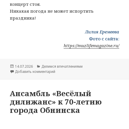
концерт стоя.
Никакая погода не может испортить
праздника!
Лилия Еремеева
Фото с сайта:
https://muzlifemagazine.ru/
Опубликовано
14.07.2026
Рубрики
Делимся впечатлениями
Добавить комментарий
к записи Рихтеровский фестиваль в Тарус
Ансамбль «Весёлый
дилижанс» к 70-летию
города Обнинска