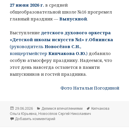
27 июня 2026 г.
в средней
общеобразовательной школе №16 прогремел
главный праздник —
Выпускной
.
Выступление
детского духового оркестра
«Детской школы искусств №1» г.Обнинска
(руководитель
Новосёлов С.Н.
,
концертмейстер
Кипчакова О.Ю.
)
добавило
особую атмосферу празднику. Надеемся, что
этот день навсегда останется в памяти
выпускников и гостей праздника.
Фото Натальи Погодиной
Опубликовано
29.06.2026
Рубрики
Делимся впечатлениями
Метки
Кипчакова
Ольга Юрьевна
,
Новосёлов Сергей Николаевич
Добавить комментарий
к записи Выпускной в средней общеобраз