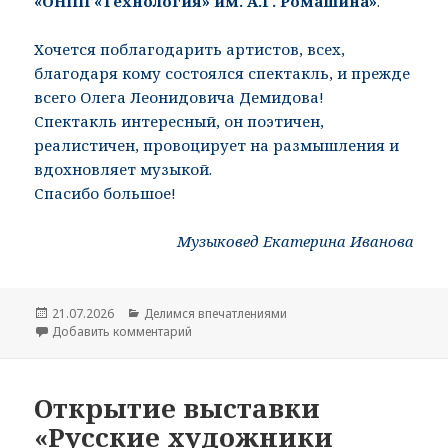
«ОНПП «Технология» им. А.Г. Ромашина»
.
Хочется поблагодарить артистов, всех,
благодаря кому состоялся спектакль, и прежде
всего Олега Леонидовича Демидова!
Спектакль интересный, он поэтичен,
реалистичен, провоцирует на размышления и
вдохновляет музыкой.
Спасибо большое!
Музыковед Екатерина Иванова
Опубликовано
21.07.2026
Рубрики
Делимся впечатлениями
Добавить комментарий
к записи Летние «юбилейные» впечатления:
подарок городу Обнинску от театра-студии
Открытие выставки
«Русские художники