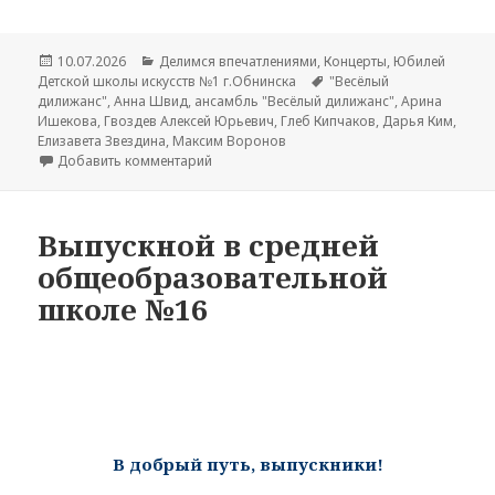
Опубликовано
10.07.2026
Рубрики
Делимся впечатлениями
,
Концерты
,
Юбилей
Детской школы искусств №1 г.Обнинска
Метки
"Весёлый
дилижанс"
,
Анна Швид
,
ансамбль "Весёлый дилижанс"
,
Арина
Ишекова
,
Гвоздев Алексей Юрьевич
,
Глеб Кипчаков
,
Дарья Ким
,
Елизавета Звездина
,
Максим Воронов
Добавить комментарий
к записи Ансамбль «Весёлый дилижанс» к 
Выпускной в средней
общеобразовательной
школе №16
В добрый путь, выпускники!