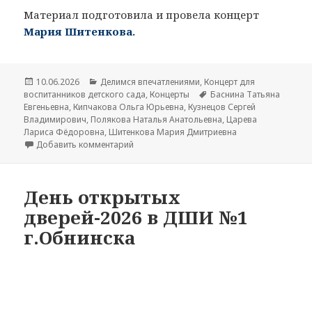
Материал подготовила и провела концерт
Мария Шитенкова.
Опубликовано
10.06.2026
Рубрики
Делимся впечатлениями
,
Концерт для
воспитанников детского сада
,
Концерты
Метки
Баснина Татьяна
Евгеньевна
,
Кипчакова Ольга Юрьевна
,
Кузнецов Сергей
Владимирович
,
Полякова Наталья Анатольевна
,
Царева
Лариса Фёдоровна
,
Шитенкова Мария Дмитриевна
Добавить комментарий
к записи У нас в гостях воспитанники детск
День открытых
дверей-2026 в ДШИ №1
г.Обнинска