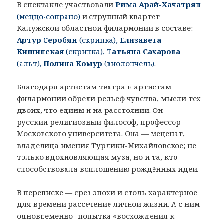
В спектакле участвовали
Рима Арай-Хачатрян
(меццо-сопрано)
и струнный квартет
Калужской областной филармонии в составе:
Артур Серобян
(скрипка),
Елизавета
Кишинская
(скрипка),
Татьяна Сахарова
(альт),
Полина Комур
(виолончель)
.
Благодаря артистам театра и артистам
филармонии обрели рельеф чувства, мысли тех
двоих, что едины и на расстоянии. Он —
русский религиозный философ, профессор
Московского университета. Она — меценат,
владелица имения Турлики-Михайловское; не
только вдохновляющая муза, но и та, кто
способствовала воплощению рождённых идей.
В переписке — срез эпохи и столь характерное
для времени рассечение личной жизни. А с ним
одновременно- попытка «восхождения к