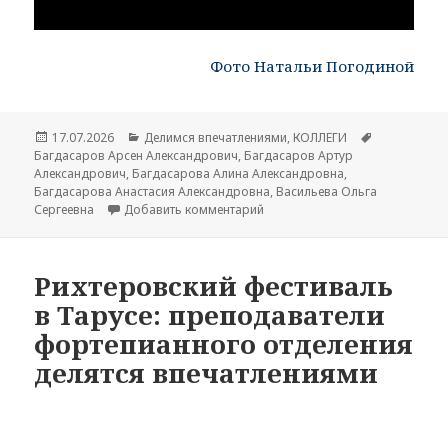
Фото Натальи Погодиной
Опубликовано
17.07.2026
Рубрики
Делимся впечатлениями
,
КОЛЛЕГИ
Метки
Багдасаров Арсен Александрович
,
Багдасаров Артур
Александрович
,
Багдасарова Алина Александровна
,
Багдасарова Анастасия Александровна
,
Васильева Ольга
Сергеевна
Добавить комментарий
к записи Открытие выставки
«Русские художники конца XIX 
Рихтеровский фестиваль
в Тарусе: преподаватели
фортепианного отделения
делятся впечатлениями