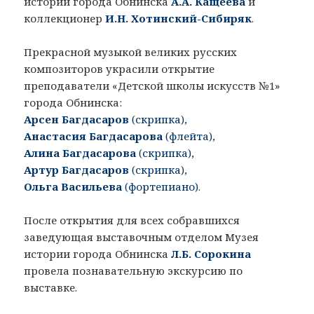
истории города Обнинска
А.А. Кащеева
и
коллекционер
И.Н. Хотинский-Сибиряк
.
Прекрасной музыкой великих русских
композиторов украсили открытие
преподаватели «Детской школы искусств №1»
города Обнинска:
Арсен Багдасаров
(скрипка),
Анастасия Багдасарова
(флейта),
Алина Багдасарова
(скрипка),
Артур Багдасаров
(скрипка),
Ольга Васильева
(фортепиано)
.
После открытия для всех собравшихся
заведующая выставочным отделом Музея
истории города Обнинска
Л.Б. Сорокина
провела познавательную экскурсию по
выставке.