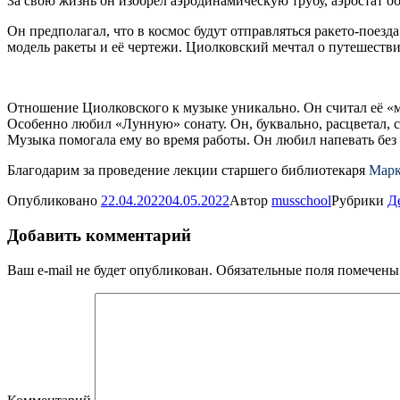
За свою жизнь он изобрёл аэродинамическую трубу, аэростат о
Он предполагал, что в космос будут отправляться ракето-поезд
модель ракеты и её чертежи. Циолковский мечтал о путешестви
Отношение Циолковского к музыке уникально. Он считал её «
Особенно любил «Лунную» сонату. Он, буквально, расцветал, 
Музыка помогала ему во время работы. Он любил напевать без 
Благодарим за проведение лекции старшего библиотекаря
Марк
Опубликовано
22.04.2022
04.05.2022
Автор
musschool
Рубрики
Д
Добавить комментарий
Ваш e-mail не будет опубликован.
Обязательные поля помечен