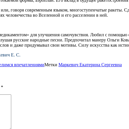
бтекаемой формы, аэроплан. Его вклад в будущее ракетостроения
а или, говоря современным языком, многоступенчатые ракеты. Сде
ях человечества во Вселенной и его расселении в ней.
медикаментом» для улучшения самочувствия. Любил с помощью с
слушая русские народные песни. Предпочитал манеру Ольги Ков
слов и даже придумывал свои мотивы. Силу искусства как истин
евич Е. С.
елимся впечатлениями
Метки
Маркевич Екатерина Сергеевна
ы
*