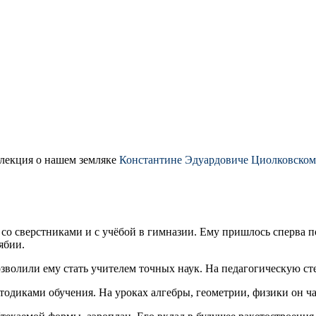
 лекция о нашем земляке
Константине Эдуардовиче Циолковском
со сверстниками и с учёбой в гимназии. Ему пришлось сперва по
ябии.
олили ему стать учителем точных наук. На педагогическую стезю
тодиками обучения. На уроках алгебры, геометрии, физики он ча