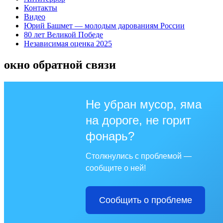
Контакты
Видео
Юрий Башмет — молодым дарованиям России
80 лет Великой Победе
Независимая оценка 2025
окно обратной связи
Не убран мусор, яма
на дороге, не горит
фонарь?
Столкнулись с проблемой —
сообщите о ней!
Сообщить о проблеме