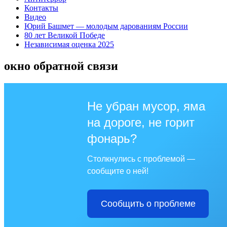
Контакты
Видео
Юрий Башмет — молодым дарованиям России
80 лет Великой Победе
Независимая оценка 2025
окно обратной связи
Не убран мусор, яма
на дороге, не горит
фонарь?
Столкнулись с проблемой —
сообщите о ней!
Сообщить о проблеме