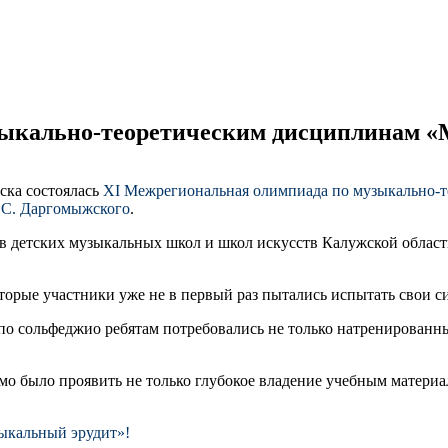
зыкально-теоретическим дисциплинам 
ска состоялась
XI Межрегиональная олимпиада по музыкально-т
. С. Даргомыжского
.
ов детских музыкальных школ и школ искусств Калужской обла
оторые участники уже не в первый раз пытались испытать свои с
о сольфеджио ребятам потребовались не только натренированны
мо было проявить не только глубокое владение учебным матери
ыкальный эрудит»!