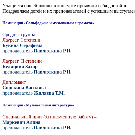
Учащиеся нашей школы в конкурсе проявили себя достойно.
Поздравляем детей и их преподавателей с успешным выступлен
Номинация «Сольфеджио и музыкальная грамота»
Средняя группа
Лауреат I степени
Букина Серафима
преподаватель
Павлюткина Р.Н.
Лауреат II степени
Беляцкий Захар
преподаватель
Павлюткина Р.Н.
Дипломант
Сорокина Василиса
преподаватель
Жиляева Т.М.
Номинация «Музыкальная литература»
Специальный приз (за письменную работу)
–
Маркевич Алина
преподаватель
Павлюткина Р.Н.