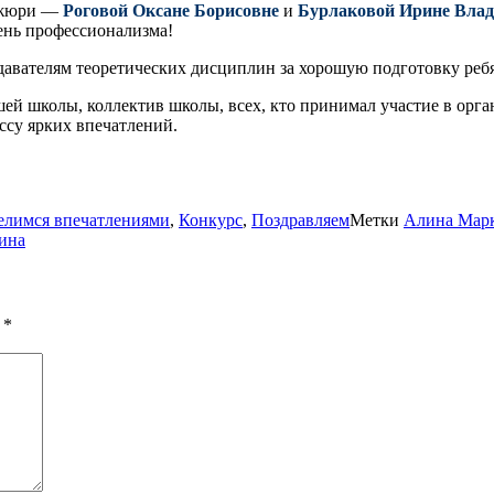
м жюри —
Роговой Оксане Борисовне
и
Бурлаковой Ирине Вла
вень профессионализма!
авателям теоретических дисциплин за хорошую подготовку ребя
шей школы, коллектив школы, всех, кто принимал участие в орг
ссу ярких впечатлений.
елимся впечатлениями
,
Конкурс
,
Поздравляем
Метки
Алина Мар
ина
ы
*