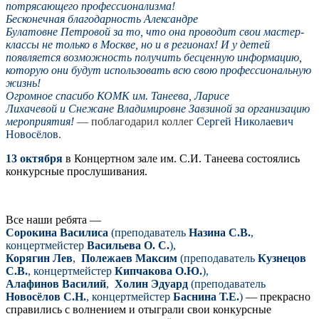
потрясающего профессионализма!
Бесконечная благодарность Александре
Булатовне Петровой за то, что она проводит свои мастер-
классы не только в Москве, но и в регионах! И у детей
появляется возможность получить бесценную информацию,
которую они будут использовать всю свою профессиональную
жизнь!
Огромное спасибо КОМК им. Танеева, Ларисе
Лихачевой и Снежане Владимировне Завзиной за организацию
мероприятия!
— поблагодарил коллег
Сергей Николаевич
Новосёлов
.
13 октября
в Концертном зале им. С.И. Танеева состоялись
конкурсные прослушивания.
Все наши ребята —
Сорокина Василиса
(преподаватель
Назина С.В.
,
концертмейстер
Васильева О. С.
),
Корягин Лев
,
Полежаев Максим
(преподаватель
Кузнецов
С.В.
, концертмейстер
Кипчакова О.Ю.
),
Алафинов Василий
,
Холин Эдуард
(преподаватель
Новосёлов С.Н.
, концертмейстер
Баснина Т.Е.
)
— прекрасно
справились с волнением и отыграли свои конкурсные