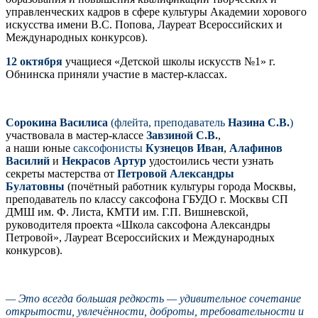
управленческих кадров в сфере культуры Академии хорового
искусства имени В.С. Попова, Лауреат Всероссийских и
Международных конкурсов).
12 октября
учащиеся «Детской школы искусств №1» г.
Обнинска приняли участие в мастер-классах.
Сорокина Василиса
(флейта, преподаватель
Назина С.В.
)
участвовала в мастер-классе
Завзиной С.В.
,
а наши юные
саксофонисты
Кузнецов Иван
,
Алафинов
Василий
и
Некрасов Артур
удостоились чести узнать
секреты мастерства от
Петровой Александры
Булатовны
(почётный работник культуры города Москвы,
преподаватель по классу саксофона ГБУДО г. Москвы СП
ДМШ им. Ф. Листа, КМТИ им. Г.П. Вишневской,
руководителя проекта «Школа саксофона Александры
Петровой», Лауреат Всероссийских и Международных
конкурсов).
— Это всегда большая редкость — удивительное сочетание
открытости, увлечённости, доброты, требовательности и