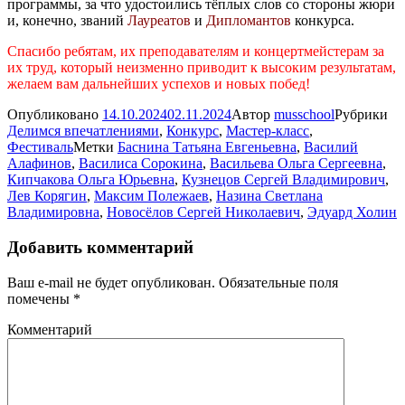
программы, за что удостоились тёплых слов со стороны жюри
и, конечно, званий
Лауреатов
и
Дипломантов
конкурса.
Спасибо ребятам, их преподавателям и концертмейстерам за
их труд, который неизменно приводит к высоким результатам,
желаем вам дальнейших успехов и новых побед!
Опубликовано
14.10.2024
02.11.2024
Автор
musschool
Рубрики
Делимся впечатлениями
,
Конкурс
,
Мастер-класс
,
Фестиваль
Метки
Баснина Татьяна Евгеньевна
,
Василий
Алафинов
,
Василиса Сорокина
,
Васильева Ольга Сергеевна
,
Кипчакова Ольга Юрьевна
,
Кузнецов Сергей Владимирович
,
Лев Корягин
,
Максим Полежаев
,
Назина Светлана
Владимировна
,
Новосёлов Сергей Николаевич
,
Эдуард Холин
Добавить комментарий
Ваш e-mail не будет опубликован.
Обязательные поля
помечены
*
Комментарий