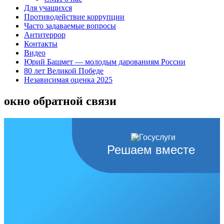
Для учащихся
Противодействие коррупции
Часто задаваемые вопросы
Антитеррор
Контакты
Видео
Юрий Башмет — молодым дарованиям России
80 лет Великой Победе
Независимая оценка 2025
окно обратной связи
Решаем вместе