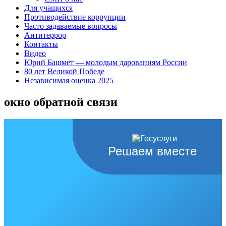
Для учащихся
Противодействие коррупции
Часто задаваемые вопросы
Антитеррор
Контакты
Видео
Юрий Башмет — молодым дарованиям России
80 лет Великой Победе
Независимая оценка 2025
окно обратной связи
Решаем вместе