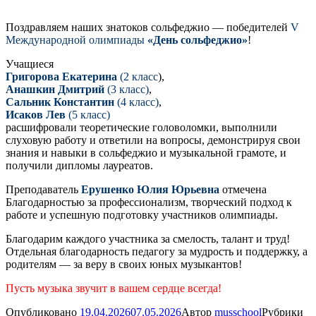
Поздравляем наших знатоков сольфеджио — победителей
V
Международной олимпиады
«День сольфеджио»
!
Учащиеся
Григорова Екатерина
(2 класс
),
Анашкин Дмитрий
(3 класс)
,
Сальник Константин
(4 класс)
,
Исаков Лев
(5 класс)
расшифровали теоретические головоломки, выполнили
слуховую работу и ответили на вопросы, демонстрируя свои
знания и навыки в сольфеджио и музыкальной грамоте, и
получили дипломы лауреатов.
Преподаватель
Ерушенко Юлия Юрьевна
отмечена
Благодарностью за профессионализм, творческий подход к
работе и успешную подготовку участников олимпиады.
Благодарим каждого участника за смелость, талант и труд!
Отдельная благодарность педагогу за мудрость и поддержку, а
родителям — за веру в своих юных музыкантов!
Пусть музыка звучит в вашем сердце всегда!
Опубликовано
19.04.2026
07.05.2026
Автор
musschool
Рубрики