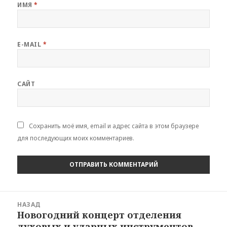
ИМЯ
*
E-MAIL
*
САЙТ
Сохранить моё имя, email и адрес сайта в этом браузере
для последующих моих комментариев.
Навигация
НАЗАД
по
Новогодний концерт отделения
Предыдущая
записям
духовых и ударных инструментов