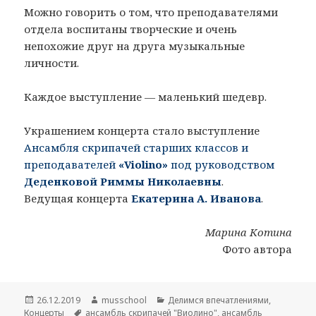
Можно говорить о том, что преподавателями
отдела воспитаны творческие и очень
непохожие друг на друга музыкальные
личности.
Каждое выступление — маленький шедевр.
Украшением концерта стало выступление
Ансамбля скрипачей старших классов и
преподавателей
«Violino»
под руководством
Деденковой Риммы Николаевны
.
Ведущая концерта
Екатерина А. Иванова
.
Марина Котина
Фото автора
Опубликовано
26.12.2019
Автор
musschool
Рубрики
Делимся впечатлениями
,
Концерты
Метки
ансамбль скрипачей "Виолино"
,
ансамбль