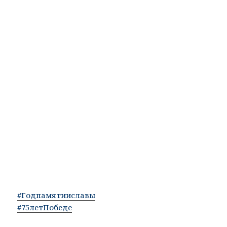
#Годпамятииславы
#75летПобеде