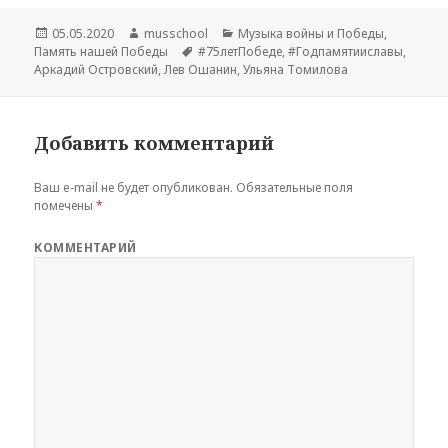
Опубликовано
05.05.2020
Автор
musschool
Рубрики
Музыка войны и Победы
,
Память нашей Победы
Метки
#75летПобеде
,
#Годпамятииславы
,
Аркадий Островский
,
Лев Ошанин
,
Ульяна Томилова
Добавить комментарий
Ваш e-mail не будет опубликован.
Обязательные поля
помечены
*
КОММЕНТАРИЙ