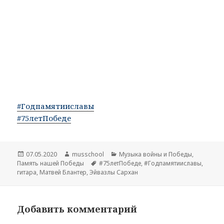
#Годпамятииславы
#75летПобеде
Опубликовано
07.05.2020
Автор
musschool
Рубрики
Музыка войны и Победы
,
Память нашей Победы
Метки
#75летПобеде
,
#Годпамятииславы
,
гитара
,
Матвей Блантер
,
Эйвазлы Сархан
Добавить комментарий