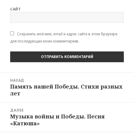
САЙТ
Сохранить моё имя, email и адрес сайта в этом браузере
для последующих моих комментариев.
Навигация
НАЗАД
по
Память нашей Победы. Стихи разных
Предыдущая
записям
лет
запись:
ДАЛЕЕ
Музыка войны и Победы. Песня
Следующая
«Катюша»
запись: