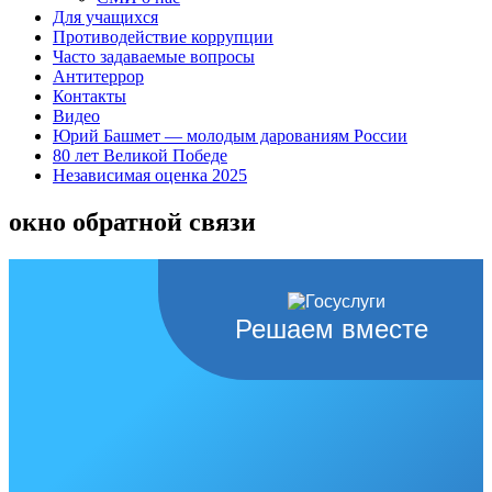
Для учащихся
Противодействие коррупции
Часто задаваемые вопросы
Антитеррор
Контакты
Видео
Юрий Башмет — молодым дарованиям России
80 лет Великой Победе
Независимая оценка 2025
окно обратной связи
Решаем вместе