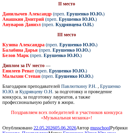
II место
Данилычев Александр
(преп.
Ерушенко Ю.Ю.
)
Анашкин Дмитрий
(преп.
Ерушенко Ю.Ю.
)
Ануваров Даниэл
(преп.
Кудрявцева О.Н.
)
III место
Кузина Александра
(преп.
Ерушенко Ю.Ю.
)
Балабина Дарья
(преп.
Ерушенко Ю.Ю.
)
Белов Марк
(преп.
Ерушенко Ю.Ю.
)
Диплом за IV место
—
Енилеев Ренат
(преп.
Ерушенко Ю.Ю.
)
Малыхин Степан
(преп.
Ерушенко Ю.Ю.
)
Благодарим преподавателей
Павлюткину Р.Н.
,
Ерушенко
Ю.Ю.
и
Кудрявцеву О.Н.
за подготовку и проведение
конкурса, за подготовку лауреатов, а также
профессиональную работу в жюри.
Поздравляем всех победителей и участников конкурса
«Музыкальная мозаика»!
Опубликовано
22.05.2026
05.06.2026
Автор
musschool
Рубрики