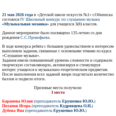
21 мая 2026 года
в «Детской школе искусств №1» г.Обнинска
состоялся
IV Школьный конкурс по слушанию музыки
«Музыкальная мозаика»
для учащихся 3(8) классов.
Данное мероприятие было посвящено 135-летию со дня
рождения
С.С.Прокофьева
.
В ходе конкурса ребята с большим удовольствием и интересом
выполняли задания, связанные с основными темами из курса
«Слушание музыки».
Задания имели повышенный уровень сложности и содержали
творческую составляющую, активизируя и стимулируя
интерес учащихся к музыкально-теоретическим предметам.
После выполнения всех заданий жюри подсчитало количество
баллов и подвело итоги.
Призовые места получили:
I место
Баранова Юлия
(преподаватель
Ерушенко Ю.Ю.
)
Потапов Игорь
(преподаватель
Кудрявцева О.Н.
)
Дубова Яна
(преподаватель
Ерушенко Ю.Ю.
)