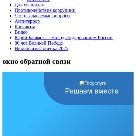
Для учащихся
Противодействие коррупции
Часто задаваемые вопросы
Антитеррор
Контакты
Видео
Юрий Башмет — молодым дарованиям России
80 лет Великой Победе
Независимая оценка 2025
окно обратной связи
Решаем вместе