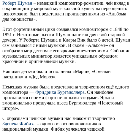
Роберт Шуман
– немецкий композитор-романтик, чей вклад в
сокровищницу мировой музыкальной культуры переоценить
невозможно, был представлен произведениями из «Альбома
для юношества».
Этот фортепианный цикл создавался композитором с 1848 по
1851 г. Некоторые пьески Шуман написал для свой старшей
дочери. У Роберта Шумана и Клары Вик было 8 детей. Шуман
сам занимался с ними музыкой. В своём «Альбоме» он
отобразил мир детства с его яркими впечатлениями. Собрание
музыкальных миниатюр является уникальным образцом
красочной и оригинальной музыки.
Нашими детьми были исполнены «Марш», «Смелый
наездник» и «Дед Мороз».
Немецкая музыка была представлена творчеством ещё одного
композитора —
Фридриха Бургмюллера
. Он наиболее
прославился своими фортепианными этюдами. Ярко и
эмоционально прозвучала пьеса Бургмюллера «Неистовый
шторм».
С образцами чешской музыки нас знакомит творчество
Зденека Фибиха
– одного из основоположников
национальной музыки. Фибих увлекался чешской