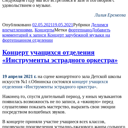
следующем году мы все встретимся в зале и поговорим с
удовольствием о музыке.
Лилия Еремеева
Опубликовано
02.05.2021
19.05.2021
Рубрики
Делимся
впечатлениями
,
Концерты
Метки
фортепиано
Добавить
комментарий
к записи Концерт зарубежной музыки на
фортепианном отделении
Концерт учащихся отделения
«Инструменты эстрадного оркестра»
19 апреля 2021 г.
на сцене концертного зала Детской школы
искусств №1 г.Обнинска состоялся
концерт учащихся
отделения «Инструменты эстрадного оркестра»
.
Наконец-то, спустя длительный период, у юных музыкантов
появилась возможность не по записи, а «вживую» перед
слушателями показать мастерство, выразить свои эмоции
посредством волшебных звуков.
В концерте приняли участие учащиеся всех классов,
прозвучали произведения эстрадно-джазового жанра сольного