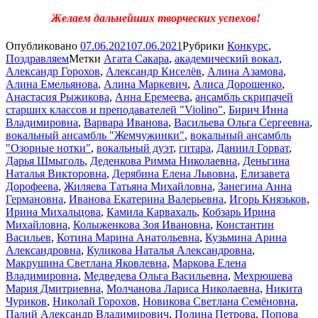
Желаем дальнейших творческих успехов!
Опубликовано
07.06.2021
07.06.2021
Рубрики
Конкурс
,
Поздравляем
Метки
Агата Сакара
,
академический вокал
,
Александр Горохов
,
Александр Киселёв
,
Алина Азамова
,
Алина Емельянова
,
Алина Маркевич
,
Алиса Дорошенко
,
Анастасия Рыжикова
,
Анна Еремеева
,
ансамбль скрипачей
старших классов и преподавателей "Violino"
,
Бирич Инна
Владимировна
,
Варвара Иванова
,
Васильева Ольга Сергеевна
,
вокальный ансамбль "Жемчужинки"
,
вокальный ансамбль
"Озорные нотки"
,
вокальный дуэт
,
гитара
,
Даниил Горват
,
Дарья Шмыголь
,
Деденкова Римма Николаевна
,
Деньгина
Наталья Викторовна
,
Дерябина Елена Львовна
,
Елизавета
Дорофеева
,
Жиляева Татьяна Михайловна
,
Занегина Анна
Германовна
,
Иванова Екатерина Валерьевна
,
Игорь Князьков
,
Ирина Михальцова
,
Камила Карвахаль
,
Кобзарь Ирина
Михайловна
,
Колыженкова Зоя Ивановна
,
Константин
Васильев
,
Котина Марина Анатольевна
,
Кузьмина Арина
Александровна
,
Куликова Наталья Александровна
,
Макрушина Светлана Яковлевна
,
Маркова Елена
Владимировна
,
Медведева Ольга Васильевна
,
Мехрюшева
Мария Дмитриевна
,
Молчанова Лариса Николаевна
,
Никита
Чуриков
,
Николай Горохов
,
Новикова Светлана Семёновна
,
Палий Александр Владимирович
,
Полина Петрова
,
Попова