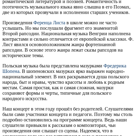
романтической литературой и поэзией. Романтичность и
поэтичность музыкального языка явно слышна в его Поэмах,
две из которых прозвучали в исполнении старших учеников.
Произведения
Ференца Листа
в школе можно не часто
услышать. Но мы послушали фрагмент его знаменитой
Второй рапсодии. Национальная музыка Венгрии наполнена
контрастами и сильно отличается от европейской классики. Ф.
Лист явился основоположником жанра фортепианной
рапсодии. В основе этого жанра лежат сказы рапсодов на
исторические темы.
Польская музыка была представлена мазурками
Фредерика
Шопена
. В шопеновских мазурках ярко выражен народно-
национальный элемент. В них раскрывается душа польского
народа, быт и нравы, чувство красоты и любовь к родным
местам. Самая простая, как и самая сложная, мазурки
сохраняют формы и черты, типичные для польского
народного искусства.
Наш концерт в этом году прошёл без родителей. Слушателями
были сами участники концерта и педагоги. Поэтому мы столь
подробно остановились на программе концерта. Ведь наши
слушатели привыкли к рассказам о композиторах, чьи
произведения они слышат со сцены. Надеемся, что в