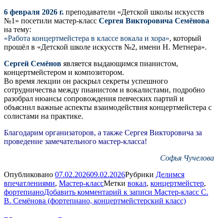
6 февраля 2026 г.
преподаватели «Детской школы искусств
№1» посетили мастер-класс
Сергея Викторовича Семёнова
на тему:
«Работа концертмейстера в классе вокала и хора»
, который
прошёл в «Детской школе искусств №2, имени Н. Метнера».
Сергей Семёнов
является выдающимся пианистом,
концертмейстером и композитором.
Во время лекции он раскрыл секреты успешного
сотрудничества между пианистом и вокалистами, подробно
разобрал нюансы сопровождения певческих партий и
объяснил важные аспекты взаимодействия концертмейстера с
солистами на практике.
Благодарим организаторов, а также Сергея Викторовича за
проведение замечательного мастер-класса!
Софья Чучелова
Опубликовано
07.02.2026
09.02.2026
Рубрики
Делимся
впечатлениями
,
Мастер-класс
Метки
вокал
,
концертмейстер
,
фортепиано
Добавить комментарий
к записи Мастер-класс С.
В. Семёнова (фортепиано, концертмейстерский класс)