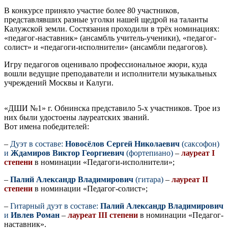
В конкурсе приняло участие более 80 участников,
представлявших разные уголки нашей щедрой на таланты
Калужской земли. Состязания проходили в трёх номинациях:
«педагог-наставник» (ансамбль учитель-ученики), «педагог-
солист» и «педагоги-исполнители» (ансамбли педагогов).
Игру педагогов оценивало профессиональное жюри, куда
вошли ведущие преподаватели и исполнители музыкальных
учреждений Москвы и Калуги.
«ДШИ №1» г. Обнинска представило 5-х участников. Трое из
них были удостоены лауреатских званий.
Вот имена победителей:
–
Дуэт в составе:
Новосёлов Сергей Николаевич
(саксофон)
и
Ждамиров Виктор Георгиевич
(фортепиано)
–
лауреат I
степени
в номинации «Педагоги-исполнители»;
–
Палий Александр Владимирович
(гитара)
–
лауреат II
степени
в номинации «Педагог-солист»;
–
Гитарный дуэт в составе:
Палий Александр Владимирович
и
Ивлев Роман
–
лауреат III степени
в номинации «Педагог-
наставник».