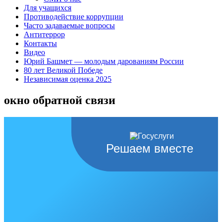
Для учащихся
Противодействие коррупции
Часто задаваемые вопросы
Антитеррор
Контакты
Видео
Юрий Башмет — молодым дарованиям России
80 лет Великой Победе
Независимая оценка 2025
окно обратной связи
Решаем вместе