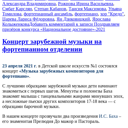
Александра Владимировна
,
Рожнова Ирина Васильевна
,
Смбат Карслян
,
Степан Кабанов
,
Таисия Максимова
,
Ульяна
Томилова
,
фортепианный ансамбль
,
фортепиано
,
хор "Кредо"
,
Царева Лариса Фёдоровна
,
Ян Дзиковицкий
,
Ярослава
Колыженкова
Добавить комментарий
к записи Поздравляем
призёров конкурса «Национальное достояние»-2021
Концерт зарубежной музыки на
фортепианном отделении
23 апреля 2021 г
. в Детской школе искусств №1 состоялся
концерт
«Музыка зарубежных композиторов для
фортепиано»
.
С лучшими образцами зарубежной музыки дети начинают
знакомиться с первых шагов. Менуэты и полонезы Баха
знакомят малыша с танцевальными жанрами минувших эпох,
а несложные пьески других композиторов 17-18 века — с
образцами барочной музыки.
В нашем концерте прозвучали два произведения
И.С. Баха
–
его знаменитая Прелюдия До мажор и Пастораль.