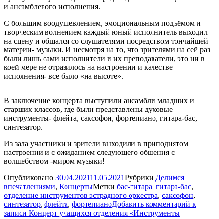
и ансамблевого исполнения.
С большим воодушевлением, эмоциональным подъёмом и
творческим волнением каждый юный исполнитель выходил
на сцену и общался со слушателями посредством тончайшей
материи- музыки. И несмотря на то, что зрителями на сей раз
были лишь сами исполнители и их преподаватели, это ни в
коей мере не отразилось на настроении и качестве
исполнения- все было «на высоте».
В заключение концерта выступили ансамбли младших и
старших классов, где были представлены духовые
инструменты- флейта, саксофон, фортепиано, гитара-бас,
синтезатор.
Из зала участники и зрители выходили в приподнятом
настроении и с ожиданием следующего общения с
волшебством -миром музыки!
Опубликовано
30.04.2021
11.05.2021
Рубрики
Делимся
впечатлениями
,
Концерты
Метки
бас-гитара
,
гитара-бас
,
отделение инструментов эстрадного оркестра
,
саксофон
,
синтезатор
,
флейта
,
фортепиано
Добавить комментарий
к
записи Концерт учащихся отделения «Инструменты