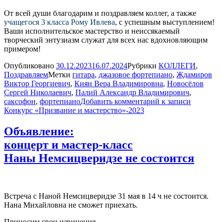
От всей души благодарим и поздравляем коллег, а также
учащегося 3 класса Рому Ивлева
, с успешным выступлением!
Ваши исполнительское мастерство и неиссякаемый
творческий энтузиазм служат для всех нас вдохновляющим
примером!
Опубликовано
30.12.2023
16.07.2024
Рубрики
КОЛЛЕГИ
,
Поздравляем
Метки
гитара
,
джазовое фортепиано
,
Ждамиров
Виктор Георгиевич
,
Киян Вера Владимировна
,
Новосёлов
Сергей Николаевич
,
Палий Александр Владимирович
,
саксофон
,
фортепиано
Добавить комментарий
к записи
Конкурс «Призвание и мастерство»-2023
Объявление:
концерт и мастер-класс
Наны Немсицверидзе не состоится
Встреча с Наной Немсицверидзе 31 мая в 14 ч не состоится.
Нана Михайловна не сможет приехать.
Приносим свои извинения.