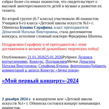
собрал более ста юных пианистов, что свидетельствует о
высокой заинтересованности детей в музыке и развитии их
таланта.
Во второй группе (6-7 классы) участвовали 46 пианистов.
Учащаяся 6-го класса «Детской школы искусств №1» г.
Обнинска
Букина Серафима
, класс преподавателя
Деньгиной Натальи Викторовны
, стала дипломантом
конкурса, исполнив сложный ноктюрн Фридерика Шопена.
Поздравляем Серафиму и её преподавателя с этим
достижением и желаем ей дальнейших творческих побед!
Опубликовано
21.01.2026
25.01.2026
Рубрики
Делимся
впечатлениями
,
Конкурс
,
Поздравляем
Метки
Деньгина
Наталья Викторовна
,
Серафима Букина
,
фортепиано
Добавить
комментарий
к записи Конкурс «Звуки рояля»
«Мой первый концерт»-2024
2 декабря 2024 г.
в концертном зале «Детской школы
искусств №1» г. Обнинска состоялся концерт начинающих
пианистов.