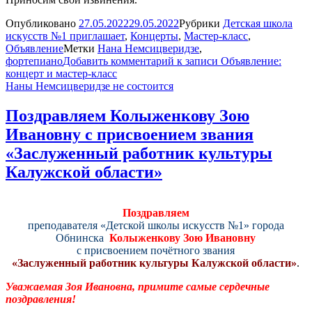
Опубликовано
27.05.2022
29.05.2022
Рубрики
Детская школа
искусств №1 приглашает
,
Концерты
,
Мастер-класс
,
Объявление
Метки
Нана Немсицверидзе
,
фортепиано
Добавить комментарий
к записи Объявление:
концерт и мастер-класс
Наны Немсицверидзе не состоится
Поздравляем Колыженкову Зою
Ивановну с присвоением звания
«Заслуженный работник культуры
Калужской области»
Поздравляем
преподавателя «Детской школы искусств №1» города
Обнинска
Колыженкову Зою Ивановну
с присвоением
почётного звания
«Заслуженный работник культуры Калужской области»
.
Уважаемая Зоя Ивановна, примите самые сердечные
поздравления!