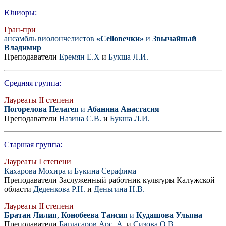
Юниоры:
Гран-при
ансамбль виолончелистов
«Celloвечки»
и
Звычайный
Владимир
Преподаватели
Еремян Е.Х
и
Букша Л.И.
Средняя группа:
Лауреаты II степени
Погорелова Пелагея
и
Абанина Анастасия
Преподаватели
Назина С.В.
и
Букша Л.И.
Старшая группа:
Лауреаты I степени
Кахарова Мохира и Букина Серафима
Преподаватели Заслуженный работник культуры Калужской
области
Деденкова Р.Н.
и
Деньгина Н.В.
Лауреаты II степени
Братан Лилия
,
Конобеева Таисия
и
Кудашова Ульяна
Преподаватели
Багдасаров Арс. А.
и
Сизова О.В.