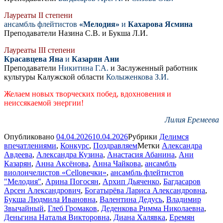
Лауреаты II степени
ансамбль флейтистов
«Мелодия»
и
Кахарова Ясмина
Преподаватели Назина С.В. и Букша Л.И.
Лауреаты III степени
Красавцева Яна
и
Казарян Ани
Преподаватели
Никитина Г.А.
и Заслуженный работник
культуры Калужской области
Колыженкова З.И.
Желаем новых творческих побед, вдохновения и
неиссякаемой энергии!
Лилия Еремеева
Опубликовано
04.04.2026
10.04.2026
Рубрики
Делимся
впечатлениями
,
Конкурс
,
Поздравляем
Метки
Александра
Авдеева
,
Александра Кузина
,
Анастасия Абанина
,
Ани
Казарян
,
Анна Аксёнова
,
Анна Чайкова
,
ансамбль
виолончелистов «Celloвечки»
,
ансамбль флейтистов
"Мелодия"
,
Арина Погосян
,
Архип Дьяченко
,
Багдасаров
Арсен Александрович
,
Богатырёва Лариса Александровна
,
Букша Людмила Ивановна
,
Валентина Дедусь
,
Владимир
Звычайный
,
Глеб Громаков
,
Деденкова Римма Николаевна
,
Деньгина Наталья Викторовна
,
Диана Халявка
,
Еремян