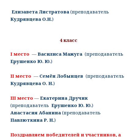
Елизавета
Листратова
(преподаватель
Кудрявцева О.Н.
)
4 класс
I место
—
Василиса
Мажуга
(преподаватель
Ерушенко Ю. Ю.
)
II место
—
Семён Лобынцев
(преподаватель
Кудрявцева О. Н.
)
III место
—
Екатерина
Дручик
(преподаватель
Ерушенко Ю. Ю.
)
Анастасия Абанина
(преподаватель
Павлюткина Р. Н.
)
Поздравляем победителей и участников, а