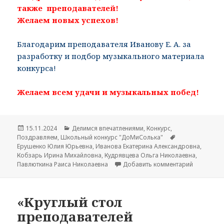
также преподавателей!
Желаем новых успехов!
Благодарим преподавателя Иванову Е. А. за
разработку и подбор музыкального материала
конкурса!
Желаем всем удачи и музыкальных побед!
Опубликовано
15.11.2024
Рубрики
Делимся впечатлениями
,
Конкурс
,
Поздравляем
,
Школьный конкурс "ДоМиСолька"
Метки
Ерушенко Юлия Юрьевна
,
Иванова Екатерина Александровна
,
Кобзарь Ирина Михайловна
,
Кудрявцева Ольга Николаевна
,
Павлюткина Раиса Николаевна
Добавить комментарий
к записи 
«Круглый стол
преподавателей