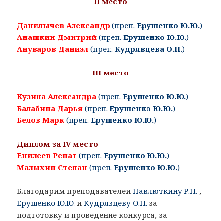
II место
Данилычев Александр
(преп.
Ерушенко Ю.Ю.
)
Анашкин Дмитрий
(преп.
Ерушенко Ю.Ю.
)
Ануваров Даниэл
(преп.
Кудрявцева О.Н.
)
III место
Кузина Александра
(преп.
Ерушенко Ю.Ю.
)
Балабина Дарья
(преп.
Ерушенко Ю.Ю.
)
Белов Марк
(преп.
Ерушенко Ю.Ю.
)
Диплом за IV место
—
Енилеев Ренат
(преп.
Ерушенко Ю.Ю.
)
Малыхин Степан
(преп.
Ерушенко Ю.Ю.
)
Благодарим преподавателей
Павлюткину Р.Н.
,
Ерушенко Ю.Ю.
и
Кудрявцеву О.Н.
за
подготовку и проведение конкурса, за