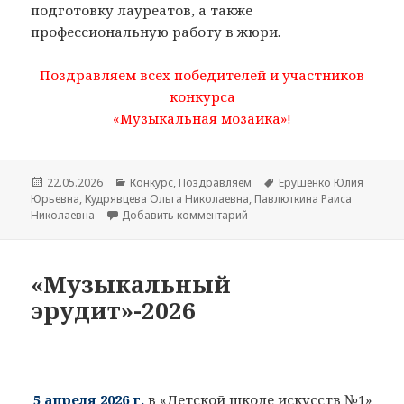
подготовку лауреатов, а также
профессиональную работу в жюри.
Поздравляем всех победителей и участников
конкурса
«Музыкальная мозаика»!
Опубликовано
22.05.2026
Рубрики
Конкурс
,
Поздравляем
Метки
Ерушенко Юлия
Юрьевна
,
Кудрявцева Ольга Николаевна
,
Павлюткина Раиса
Николаевна
Добавить комментарий
к записи «Музыкальная моза
«Музыкальный
эрудит»-2026
5 апреля 2026 г.
в «Детской школе искусств №1»