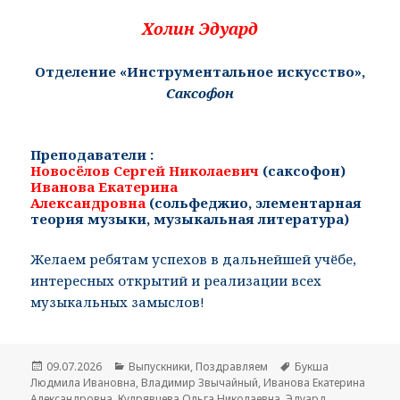
Холин Эдуард
Отделение «Инструментальное искусство»,
Саксофон
Преподаватели :
Новосёлов Сергей Николаевич
(саксофон)
Иванова Екатерина
Александровна
(
сольфеджио, элементарная
теория музыки, музыкальная литература
)
Желаем ребятам успехов в дальнейшей учёбе,
интересных открытий и реализации всех
музыкальных замыслов!
Опубликовано
09.07.2026
Рубрики
Выпускники
,
Поздравляем
Метки
Букша
Людмила Ивановна
,
Владимир Звычайный
,
Иванова Екатерина
Александровна
,
Кудрявцева Ольга Николаевна
,
Эдуард