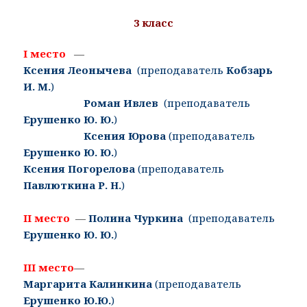
3 класс
I место
—
Ксения
Леонычева
(преподаватель
Кобзарь
И. М.
)
Роман Ивлев
(преподаватель
Ерушенко Ю. Ю.
)
Ксения Юрова
(преподаватель
Ерушенко Ю. Ю.
)
Ксения Погорелова
(преподаватель
Павлюткина Р. Н.
)
II место
—
Полина
Чуркина
(преподаватель
Ерушенко Ю. Ю.
)
III место
—
Маргарита
Калинкина
(преподаватель
Ерушенко Ю.Ю.
)