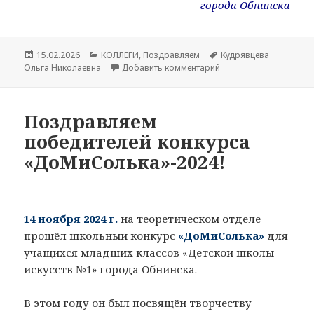
города Обнинска
Опубликовано
15.02.2026
Рубрики
КОЛЛЕГИ
,
Поздравляем
Метки
Кудрявцева
Ольга Николаевна
Добавить комментарий
к записи Поздравляем
Поздравляем
победителей конкурса
«ДоМиСолька»-2024!
14 ноября 2024 г.
на теоретическом отделе
прошёл школьный конкурс
«ДоМиСолька»
для
учащихся младших классов «Детской школы
искусств №1» города Обнинска.
В этом году он был посвящён творчеству