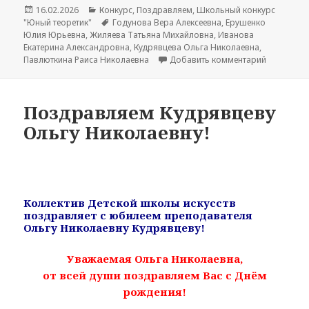
Опубликовано
16.02.2026
Рубрики
Конкурс
,
Поздравляем
,
Школьный конкурс
"Юный теоретик"
Метки
Годунова Вера Алексеевна
,
Ерушенко
Юлия Юрьевна
,
Жиляева Татьяна Михайловна
,
Иванова
Екатерина Александровна
,
Кудрявцева Ольга Николаевна
,
Павлюткина Раиса Николаевна
Добавить комментарий
к записи 
Поздравляем Кудрявцеву
Ольгу Николаевну!
Коллектив Детской школы искусств
поздравляет с юбилеем преподавателя
Ольгу Николаевну Кудрявцеву!
Уважаемая Ольга Николаевна,
от всей души поздравляем Вас с Днём
рождения!