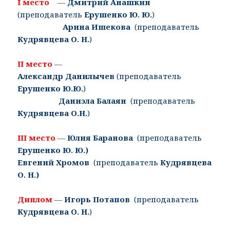
I место
—
Дмитрий Анашкин
(преподаватель
Ерушенко Ю. Ю.
)
Арина Ишекова
(преподаватель
Кудрявцева О. Н.
)
II место
—
Александр
Данилычев
(преподаватель
Ерушенко Ю.Ю.
)
Даниэла Балаян
(преподаватель
Кудрявцева О.Н.
)
III место
—
Юлия
Баранова
(преподаватель
Ерушенко Ю. Ю.)
Евгений Хромов
(преподаватель
Кудрявцева
О. Н.)
Диплом
—
Игорь Потапов
(преподаватель
Кудрявцева О. Н.
)