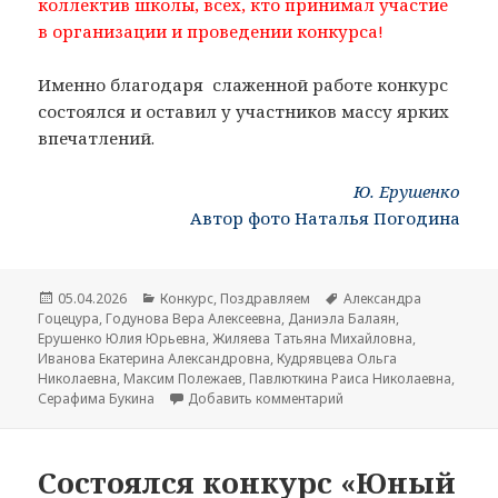
коллектив школы, всех, кто принимал участие
в организации и проведении конкурса!
Именно благодаря слаженной работе конкурс
состоялся и оставил у участников массу ярких
впечатлений.
Ю. Ерушенко
Автор фото Наталья Погодина
Опубликовано
05.04.2026
Рубрики
Конкурс
,
Поздравляем
Метки
Александра
Гоцецура
,
Годунова Вера Алексеевна
,
Даниэла Балаян
,
Ерушенко Юлия Юрьевна
,
Жиляева Татьяна Михайловна
,
Иванова Екатерина Александровна
,
Кудрявцева Ольга
Николаевна
,
Максим Полежаев
,
Павлюткина Раиса Николаевна
,
Серафима Букина
Добавить комментарий
к записи «Музыкальный
Состоялся конкурс «Юный