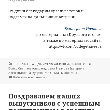
От души благодарим организаторов и
надеемся на дальнейшие встречи!
Екатерина Иванова
по материалам «Круглого стола»,
а также по материалам сайта:
https://vk.com/collegetaneeva
Опубликовано
30.10.2023
Рубрики
Делимся впечатлениями
,
КОЛЛЕГИ
Метки
Бойко Светлана Александровна
,
Иванова Екатерина
Александровна
,
Кудрявцева Ольга Николаевна
Добавить комментарий
к записи «Круглый стол преподавателей те
Поздравляем наших
выпускников с успешным