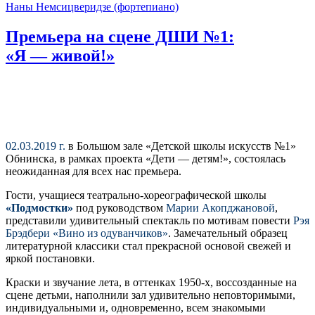
Наны Немсицверидзе (фортепиано)
Премьера на сцене ДШИ №1:
«Я — живой!»
02.03.2019 г.
в Большом зале «Детской школы искусств №1»
Обнинска, в рамках проекта «Дети — детям!», состоялась
неожиданная для всех нас премьера.
Гости, учащиеся театрально-хореографической школы
«Подмостки»
под руководством
Марии Акопджановой
,
представили удивительный спектакль по мотивам повести
Рэя
Брэдбери «Вино из одуванчиков»
. Замечательный образец
литературной классики стал прекрасной основой свежей и
яркой постановки.
Краски и звучание лета, в оттенках 1950-х, воссозданные на
сцене детьми, наполнили зал удивительно неповторимыми,
индивидуальными и, одновременно, всем знакомыми