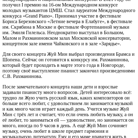
получил I премию на 16-ом Международном конкурсе
молодых музыкантов ЦМШ. Стал лауреатом Международного
конкурса «Grand Piano». Принимал участие в фестивале
Бориса Березовского «Летние вечера в Елабуге», в фестивале
им. Скрябина в Москве и фестивале Фортепианной музыки
им. Эмиля Гилельса. Неоднократно выступал в Большом,
Малом и Рахманиновском залах Московской консерватории,
концертном зале имени Чайковского и в зале «Зарядье».
Для своего концерта Жуй Мин выбрал произведения Брамса и
Шопена. Сейчас он готовится к конкурсу им. Рахманинова,
который будет проходить в марте этого года в Новгороде,
поэтому своё выступление пианист закончил произведениями
С.В. Рахманинова.
После замечательного концерта наши дети и взрослые
задавали пианисту много вопросов. Детей интересовало всё:
трудно ли Жую учить русский язык, каких композиторов он
больше всего любит, с удовольствием ли занимается музыкой
и как много часов играет каждый день. Учится музыке Жуй
Мин с трёх лет и считает, что если очень любить музыку, а он
её любит, то заниматься ей — удовольствие, но занимается он
много, иногда по 9 часов в день. А ещё Жуй Мин сочиняет
музыку, очень любит в школе предмет гармония и
музыкальную литературу. Ему и его маме нравится жить в