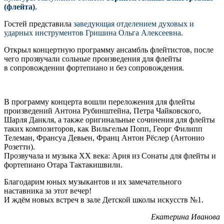
(флейта)
.
Гостей представила
заведующая отделением духовых и
ударных инструментов Гришина Ольга Алексеевна
.
Открыл концертную программу ансамбль флейтистов, после
чего прозвучали сольные произведения для флейты
в сопровождении фортепиано и без сопровождения.
В программу концерта вошли переложения для флейты
произведений Антона Рубинштейна, Петра Чайковского,
Шарля Данкля, а также оригинальные сочинения для флейты
таких композиторов, как Вильгельм Попп, Георг Филипп
Телеман, Франсуа Девьен, Франц Антон Рёслер (Антонио
Розетти).
Прозвучала и музыка XX века: Ария из Сонаты для флейты и
фортепиано Отара Тактакишвили.
Благодарим юных музыкантов и их замечательного
наставника за этот вечер!
И ждём новых встреч в зале Детской школы искусств №1.
Екатерина Иванова