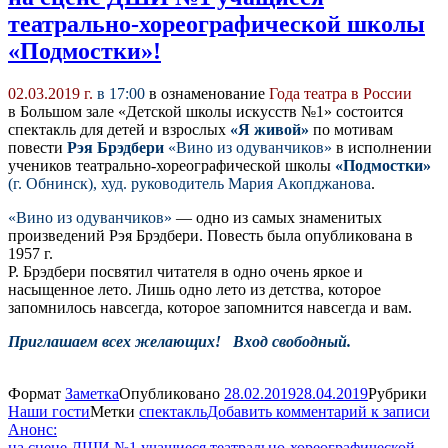
театрально-хореографической школы
«Подмостки»!
02.03.2019 г.
в 17:00
в ознаменование
Года театра в России
в Большом зале «Детской школы искусств №1» состоится
спектакль для детей и взрослых
«Я живой»
по мотивам
повести
Рэя Брэдбери
«Вино из одуванчиков»
в исполнении
учеников театрально-хореографической школы
«Подмостки»
(г. Обнинск), худ. руководитель Мария Акопджанова
.
«Вино из одуванчиков»
— одно из самых знаменитых
произведений Рэя Брэдбери. Повесть была опубликована в
1957 г.
Р. Брэдбери посвятил читателя в одно очень яркое и
насыщенное лето. Лишь одно лето из детства, которое
запомнилось навсегда, которое запомнится навсегда и вам.
Приглашаем всех желающих! Вход свободный.
Формат
Заметка
Опубликовано
28.02.2019
28.04.2019
Рубрики
Наши гости
Метки
спектакль
Добавить комментарий
к записи
Анонс:
на сцене ДШИ №1 учащиеся театрально-хореографической