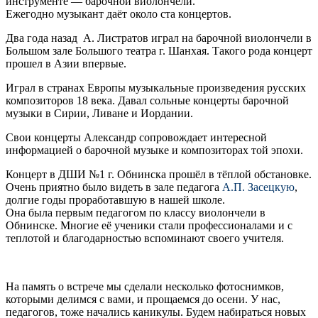
инструменте — барочной виолончели.
Ежегодно музыкант даёт около ста концертов.
Два года назад А. Листратов играл на барочной виолончели в
Большом зале Большого театра г. Шанхая. Такого рода концерт
прошел в Азии впервые.
Играл в странах Европы музыкальные произведения русских
композиторов 18 века. Давал сольные концерты барочной
музыки в Сирии, Ливане и Иордании.
Свои концерты Александр сопровождает интересной
информацией о барочной музыке и композиторах той эпохи.
Концерт в ДШИ №1 г. Обнинска прошёл в тёплой обстановке.
Очень приятно было видеть в зале педагога
А.П. Засецкую
,
долгие годы проработавшую в нашей школе.
Она была первым педагогом по классу виолончели в
Обнинске. Многие её ученики стали профессионалами и с
теплотой и благодарностью вспоминают своего учителя.
На память о встрече мы сделали несколько фотоснимков,
которыми делимся с вами, и прощаемся до осени. У нас,
педагогов, тоже начались каникулы. Будем набираться новых