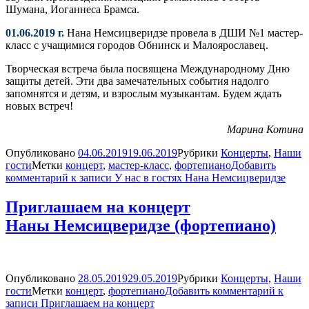
Шумана, Иоганнеса Брамса.
01.06.2019 г.
Нана Немсицверидзе провела в ДШИ №1 мастер-
класс с учащимися городов Обнинск и Малоярославец.
Творческая встреча была посвящена Международному Дню
защиты детей. Эти два замечательных события надолго
запомнятся и детям, и взрослым музыкантам. Будем ждать
новых встреч!
Марина Котина
Опубликовано
04.06.2019
19.06.2019
Рубрики
Концерты
,
Наши
гости
Метки
концерт
,
мастер-класс
,
фортепиано
Добавить
комментарий
к записи У нас в гостях Нана Немсицверидзе
Приглашаем на концерт
Наны Немсицверидзе (фортепиано)
Опубликовано
28.05.2019
29.05.2019
Рубрики
Концерты
,
Наши
гости
Метки
концерт
,
фортепиано
Добавить комментарий
к
записи Приглашаем на концерт