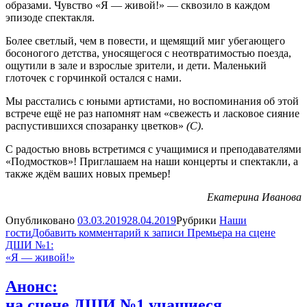
образами. Чувство «Я — живой!» — сквозило в каждом
эпизоде спектакля.
Более светлый, чем в повести, и щемящий миг убегающего
босоногого детства, уносящегося с неотвратимостью поезда,
ощутили в зале и взрослые зрители, и дети. Маленький
глоточек с горчинкой остался с нами.
Мы расстались с юными артистами, но воспоминания об этой
встрече ещё не раз напомнят нам «свежесть и ласковое сияние
распустившихся спозаранку цветков»
(С)
.
С радостью вновь встретимся с учащимися и преподавателями
«Подмостков»! Приглашаем на наши концерты и спектакли, а
также ждём ваших новых премьер!
Екатерина Иванова
Опубликовано
03.03.2019
28.04.2019
Рубрики
Наши
гости
Добавить комментарий
к записи Премьера на сцене
ДШИ №1:
«Я — живой!»
Анонс:
на сцене ДШИ №1 учащиеся