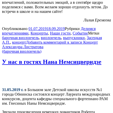
впечатлений, положительных эмоций, а в сентябре щедро
поделимся с вами. Всем желаем хорошо отдохнуть летом. До
встречи в школе и на нашем сайте!
Лилия Еремеева
Опубликовано
01.07.2019
18.09.2019
Рубрики
Делимся
впечатлениями
,
Концерты
,
Наши гости
,
Событие
Метки
барочная виолончель
,
виолончель
,
выпускники
,
Засецкая
А.П.
,
концерт
Добавить комментарий
к записи Концерт
Александра Листратова
(барочная виолончель)
У нас в гостях Нана Немсицверидзе
31.05.2019 г.
в Большом зале Детской школы искусств №1
города Обнинска состоялся концерт Лауреата международных
конкурсов, доцента кафедры специального фортепиано РАМ
им. Гнесиных Наны Немсицверидзе.
Звучали произведения немецких романтиков Роберта