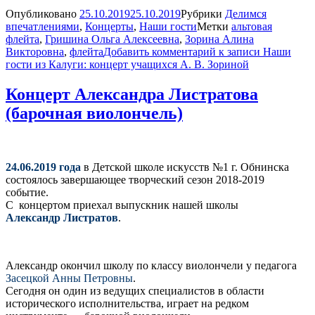
Опубликовано
25.10.2019
25.10.2019
Рубрики
Делимся
впечатлениями
,
Концерты
,
Наши гости
Метки
альтовая
флейта
,
Гришина Ольга Алексеевна
,
Зорина Алина
Викторовна
,
флейта
Добавить комментарий
к записи Наши
гости из Калуги: концерт учащихся А. В. Зориной
Концерт Александра Листратова
(барочная виолончель)
24.06.2019 года
в Детской школе искусств №1 г. Обнинска
состоялось завершающее творческий сезон 2018-2019
событие.
С концертом приехал выпускник нашей школы
Александр Листратов
.
Александр окончил школу по классу виолончели у педагога
Засецкой Анны Петровны
.
Сегодня он один из ведущих специалистов в области
исторического исполнительства, играет на редком