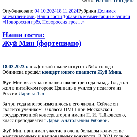
Фото:
Наталья Погодина
Опубликовано
04.10.2024
18.11.2024
Рубрики
Делимся
впечатлениями
,
Наши гости
Добавить комментарий
к записи
«Новороссия грёз, Новороссия гроз…»
Наши гости:
Жуй Мин (фортепиано)
18.02.2023 г.
в «Детской школе искусств №1» города
Обнинска прошёл
концерт юного пианиста Жуй Мина
.
Жуй Мин выступал в нашей школе три года назад. Тогда он
жил в китайском городе Цзинань и учился у педагога из
России
Ларисы Лян
.
За три года многое изменилось в его жизни. Сейчас он
является учеником 10 класса ЦМШ при Московской
государственной консерватории имени П. И. Чайковского,
класс преподавателя
Дарьи Анатольевны Рябовой
.
Жуй Мин принимал участие в очень большом количестве
международных и национальных конкурсов. В 2021 году он