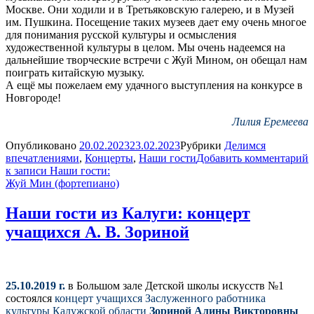
Москве. Они ходили и в Третьяковскую галерею, и в Музей
им. Пушкина. Посещение таких музеев дает ему очень многое
для понимания русской культуры и осмысления
художественной культуры в целом. Мы очень надеемся на
дальнейшие творческие встречи с Жуй Мином, он обещал нам
поиграть китайскую музыку.
А ещё мы пожелаем ему удачного выступления на конкурсе в
Новгороде!
Лилия Еремеева
Опубликовано
20.02.2023
23.02.2023
Рубрики
Делимся
впечатлениями
,
Концерты
,
Наши гости
Добавить комментарий
к записи Наши гости:
Жуй Мин (фортепиано)
Наши гости из Калуги: концерт
учащихся А. В. Зориной
25.10.2019 г.
в Большом зале Детской школы искусств №1
состоялся
концерт учащихся Заслуженного работника
культуры Калужской области
Зориной Алины Викторовны