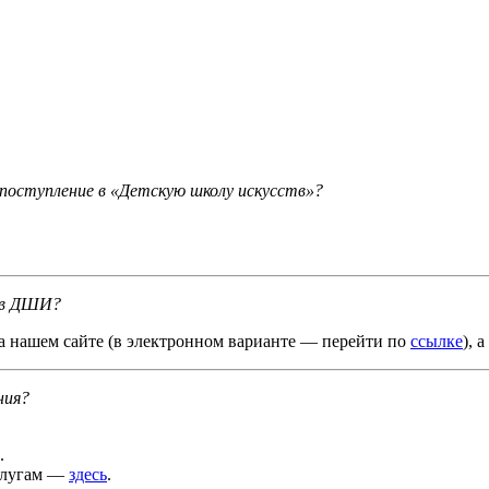
поступление в «Детскую школу искусств»?
е в ДШИ?
на нашем сайте (в электронном варианте — перейти по
ссылке
), 
ния?
.
слугам —
здесь
.