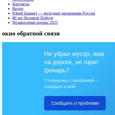
Контакты
Видео
Юрий Башмет — молодым дарованиям России
80 лет Великой Победе
Независимая оценка 2025
окно обратной связи
Не убран мусор, яма
на дороге, не горит
фонарь?
Столкнулись с проблемой —
сообщите о ней!
Сообщить о проблеме