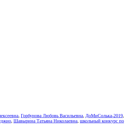
лексеевна
,
Горбунова Любовь Васильевна
,
ДоМиСолька-2019
,
еджио
,
Шавырина Татьяна Николаевна
,
школьный конкурс по