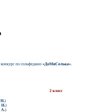
а
 конкурс по сольфеджио
«ДоМиСолька»
.
2 класс
 Н.
)
 Н.
)
 А.
)