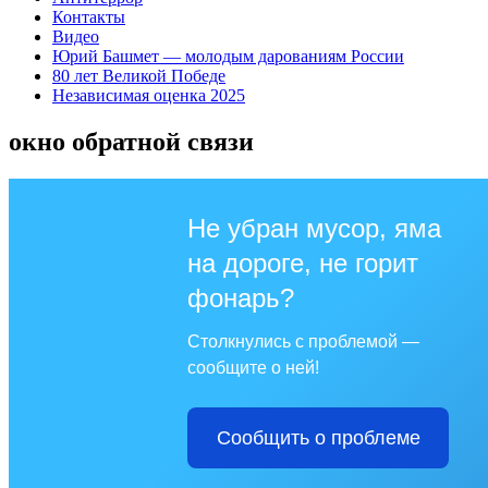
Контакты
Видео
Юрий Башмет — молодым дарованиям России
80 лет Великой Победе
Независимая оценка 2025
окно обратной связи
Не убран мусор, яма
на дороге, не горит
фонарь?
Столкнулись с проблемой —
сообщите о ней!
Сообщить о проблеме