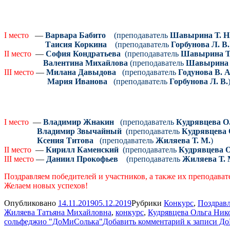
I место
—
Варвара Бабито
(преподаватель
Шавырина Т. Н
Таисия Коркина
(преподаватель
Горбунова Л. В.
II место
—
София Кондратьева
(преподаватель
Шавырина Т.
Валентина Михайлова
(преподаватель
Шавырина 
III место
—
Милана Давыдова
(преподаватель
Годунова В. А
Мария Иванова
(преподаватель
Горбунова Л. В.
I место
—
Владимир Жнакин
(преподаватель
Кудрявцева О.
Владимир Звычайный
(преподаватель
Кудрявцева 
Ксения Титова
(преподаватель
Жиляева Т. М.
)
II место
—
Кирилл Каменский
(преподаватель
Кудрявцева О
III место
—
Даниил Прокофьев
(преподаватель
Жиляева Т. 
Поздравляем победителей и участников, а также их преподават
Желаем новых успехов!
Опубликовано
14.11.2019
05.12.2019
Рубрики
Конкурс
,
Поздрав
Жиляева Татьяна Михайловна
,
конкурс
,
Кудрявцева Ольга Ник
сольфеджио "ДоМиСолька"
Добавить комментарий
к записи До