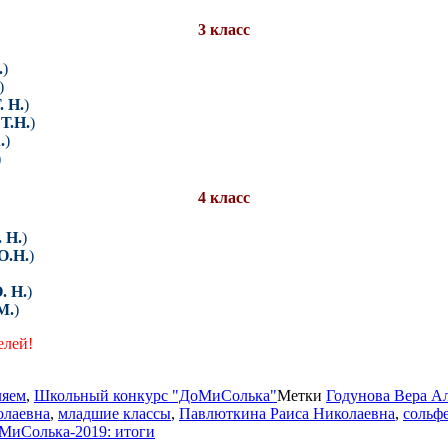
3 класс
.
)
)
 Н.
)
Т.Н.
)
.
)
)
4 класс
 Н.
)
О.Н.
)
. Н.
)
М.
)
елей!
ляем
,
Школьный конкурс "ДоМиСолька"
Метки
Годунова Вера А
олаевна
,
младшие классы
,
Павлюткина Раиса Николаевна
,
сольф
МиСолька-2019: итоги