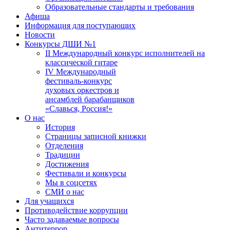
Образовательные стандарты и требования
Афиша
Информация для поступающих
Новости
Конкурсы ДШИ №1
II Международный конкурс исполнителей на
классической гитаре
IV Международный
фестиваль-конкурс
духовых оркестров и
ансамблей барабанщиков
«Славься, Россия!»
О нас
История
Страницы записной книжки
Отделения
Традиции
Достижения
Фестивали и конкурсы
Мы в соцсетях
СМИ о нас
Для учащихся
Противодействие коррупции
Часто задаваемые вопросы
Антитеррор