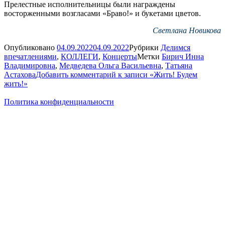
Прелестные исполнительницы были награждены
восторженными возгласами «Браво!» и букетами цветов.
Светлана Новикова
Опубликовано
04.09.2022
04.09.2022
Рубрики
Делимся
впечатлениями
,
КОЛЛЕГИ
,
Концерты
Метки
Бирич Инна
Владимировна
,
Медведева Ольга Васильевна
,
Татьяна
Астахова
Добавить комментарий
к записи «Жить! Будем
жить!»
Политика конфиденциальности