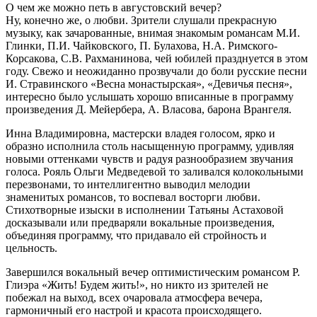
О чем же можно петь в августовский вечер?
Ну, конечно же, о любви. Зрители слушали прекрасную
музыку, как зачарованные, внимая знакомым романсам М.И.
Глинки, П.И. Чайковского, П. Булахова, Н.А. Римского-
Корсакова, С.В. Рахманинова, чей юбилей празднуется в этом
году. Свежо и неожиданно прозвучали до боли русские песни
И. Стравинского «Весна монастырская», «Девичья песня»,
интересно было услышать хорошо вписанные в программу
произведения Д. Мейербера, А. Власова, барона Врангеля.
Инна Владимировна, мастерски владея голосом, ярко и
образно исполнила столь насыщенную программу, удивляя
новыми оттенками чувств и радуя разнообразием звучания
голоса. Рояль Ольги Медведевой то заливался колокольными
перезвонами, то интеллигентно выводил мелодии
знаменитых романсов, то воспевал восторги любви.
Стихотворные изыски в исполнении Татьяны Астаховой
досказывали или предваряли вокальные произведения,
объединяя программу, что придавало ей стройность и
цельность.
Завершился вокальный вечер оптимистическим романсом Р.
Глиэра «Жить! Будем жить!», но никто из зрителей не
побежал на выход, всех очаровала атмосфера вечера,
гармоничный его настрой и красота происходящего.