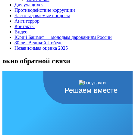
Для учащихся
Противодействие коррупции
Часто задаваемые вопросы
Антитеррор
Контакты
Видео
Юрий Башмет — молодым дарованиям России
80 лет Великой Победе
Независимая оценка 2025
окно обратной связи
Решаем вместе