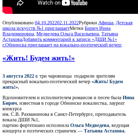
Опубликовано
04.10.2022
02.11.2022
Рубрики
Афиша
,
Детская
школа искусств №1 приглашает
Метки
Бирич Инна
Владимировна
,
Медведева Ольга Васильевна
,
Татьяна
Астахова
Добавить комментарий
к записи «ДШИ №1»
г.Обнинска приглашает на вокально-поэтический вечер:
«Жить! Будем жить!»
3 августа 2022 г.
три чаровницы подарили зрителям
прекрасный вокально-поэтический вечер
«Жить! Будем
жить!».
Вдохновителем и исполнителем романсов и песен была
Инна
Бирич
, известная в городе Обнинске вокалистка, лауреат
конкурса
им. С.В. Рахманинова в Санкт-Петербурге, преподаватель
вокала ДШИ №1,
партию фортепиано исполнила
Ольга Медведева
, ведущая
концерта и поэтических страничек —
Татьяна Астахова
.