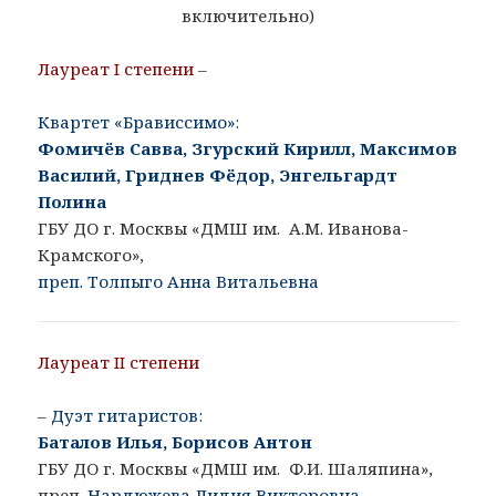
включительно)
Лауреат I степени
–
Квартет «Брависсимо»
:
Фомичёв Савва, Згурский Кирилл, Максимов
Василий, Гриднев Фёдор, Энгельгардт
Полина
ГБУ ДО г. Москвы «ДМШ им. А.М. Иванова-
Крамского»,
преп. Толпыго Анна Витальевна
Лауреат II степени
–
Дуэт гитаристов:
Баталов Илья, Борисов Антон
ГБУ ДО г. Москвы «ДМШ им. Ф.И. Шаляпина»,
преп.
Нардюжева Лидия Викторовна