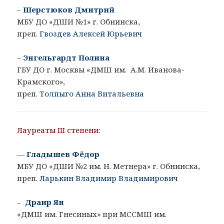
–
Шерстюков Дмитрий
МБУ ДО «ДШИ №1» г. Обнинска,
преп.
Гвоздев Алексей Юрьевич
–
Энгельгардт Полина
ГБУ ДО г. Москвы «ДМШ им. А.М. Иванова-
Крамского»,
преп.
Толпыго Анна Витальевна
Лауреаты III степени
:
—
Гладышев Фёдор
МБУ ДО «ДШИ №2 им. Н. Метнера» г. Обнинска,
преп.
Ларькин Владимир Владимирович
–
Драир Ян
«ДМШ им. Гнесиных» при МССМШ им.