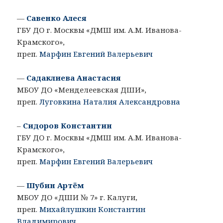
—
Савенко Алеся
ГБУ ДО г. Москвы «ДМШ им. А.М. Иванова-
Крамского»,
преп.
Марфин Евгений Валерьевич
—
Садаклиева Анастасия
МБОУ ДО «Менделеевская ДШИ»,
преп.
Луговкина Наталия Александровна
–
Сидоров Константин
ГБУ ДО г. Москвы «ДМШ им. А.М. Иванова-
Крамского»,
преп.
Марфин Евгений Валерьевич
—
Шубин Артём
МБОУ ДО «ДШИ № 7» г. Калуги,
преп.
Михайлушкин Константин
Владимирович