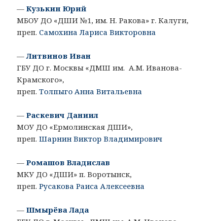
—
Кузькин Юрий
МБОУ ДО «ДШИ №1, им. Н. Ракова» г. Калуги,
преп.
Самохина Лариса Викторовна
—
Литвинов Иван
ГБУ ДО г. Москвы «ДМШ им. А.М. Иванова-
Крамского»,
преп.
Толпыго Анна Витальевна
—
Раскевич Даниил
МОУ ДО «Ермолинская ДШИ»,
преп.
Шарнин Виктор Владимирович
—
Ромашов Владислав
МКУ ДО «ДШИ» п. Воротынск,
преп.
Русакова Раиса Алексеевна
—
Шмырёва Лада