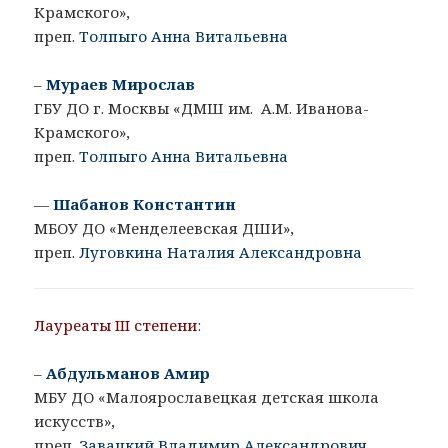
Крамского»,
преп.
Толпыго Анна Витальевна
–
Мураев Мирослав
ГБУ ДО г. Москвы «ДМШ им. А.М. Иванова-
Крамского»,
преп.
Толпыго Анна Витальевна
—
Шабанов Константин
МБОУ ДО «Менделеевская ДШИ»,
преп.
Луговкина Наталия Александровна
Лауреаты III степени
:
–
Абдульманов Амир
МБУ ДО «Малоярославецкая детская школа
искусств»,
преп.
Завацкий Владимир Александрович