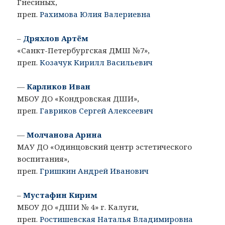
Гнесиных,
преп.
Рахимова Юлия Валериевна
–
Дряхлов Артём
«Санкт-Петербургская ДМШ №7»,
преп.
Козачук Кирилл Васильевич
—
Карликов Иван
МБОУ ДО «Кондровская ДШИ»,
преп.
Гавриков Сергей Алексеевич
—
Молчанова Арина
МАУ ДО «Одинцовский центр эстетического
воспитания»,
преп.
Гришкин Андрей Иванович
–
Мустафин Кирим
МБОУ ДО «ДШИ № 4» г. Калуги,
преп.
Ростишевская Наталья Владимировна