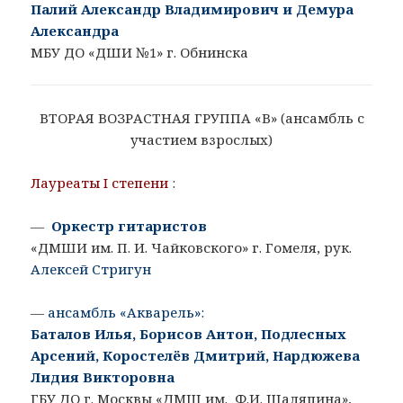
Палий Александр Владимирович и Демура
Александра
МБУ ДО «ДШИ №1» г. Обнинска
ВТОРАЯ ВОЗРАСТНАЯ ГРУППА «В» (ансамбль с
участием взрослых)
Лауреаты I степени
:
—
Оркестр гитаристов
«ДМШИ им. П. И. Чайковского» г. Гомеля, рук.
Алексей Стригун
—
ансамбль «Акварель»:
Баталов Илья, Борисов Антон, Подлесных
Арсений, Коростелёв Дмитрий, Нардюжева
Лидия Викторовна
ГБУ ДО г. Москвы «ДМШ им. Ф.И. Шаляпина»,