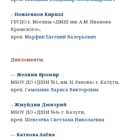
–
Поиленков Кирилл
ГБУДО г. Москвы «ДМШ им. А.М. Иванова-
Крамского»,
преп.
Марфин Евгений Валерьевич
Дипломанты
:
—
Желнин Яромир
МБОУ ДО «ДШИ №1, им. Н. Ракова» г. Калуги,
преп.
Самохина Лариса Викторовна
–
Жмуйдин Дмитрий
МБОУ ДО «ДШИ №4» г. Калуги,
преп.
Шевелёва Светлана Николаевна
—
Каткова Алёна