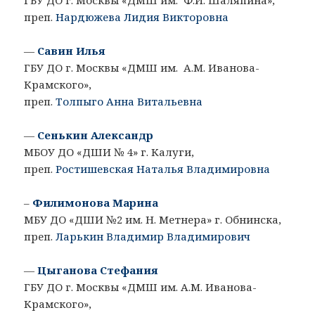
ГБУ ДО г. Москвы «ДМШ им. Ф.И. Шаляпина»,
преп.
Нардюжева Лидия Викторовна
—
Савин Илья
ГБУ ДО г. Москвы «ДМШ им. А.М. Иванова-
Крамского»,
преп.
Толпыго Анна Витальевна
—
Сенькин Александр
МБОУ ДО «ДШИ № 4» г. Калуги,
преп.
Ростишевская Наталья Владимировна
–
Филимонова Марина
МБУ ДО «ДШИ №2 им. Н. Метнера» г. Обнинска,
преп.
Ларькин Владимир Владимирович
—
Цыганова Стефания
ГБУ ДО г. Москвы «ДМШ им. А.М. Иванова-
Крамского»,