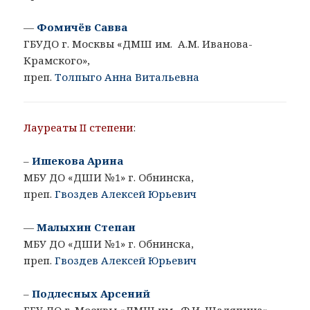
—
Фомичёв Савва
ГБУДО г. Москвы «ДМШ им. А.М. Иванова-
Крамского»,
преп.
Толпыго Анна Витальевна
Лауреаты II степени
:
–
Ишекова Арина
МБУ ДО «ДШИ №1» г. Обнинска,
преп.
Гвоздев Алексей Юрьевич
—
Малыхин Степан
МБУ ДО «ДШИ №1» г. Обнинска,
преп.
Гвоздев Алексей Юрьевич
–
Подлесных Арсений