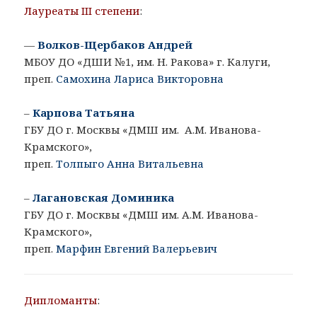
Лауреаты III степени
:
—
Волков-Щербаков Андрей
МБОУ ДО «ДШИ №1, им. Н. Ракова» г. Калуги,
преп.
Самохина Лариса Викторовна
–
Карпова Татьяна
ГБУ ДО г. Москвы «ДМШ им. А.М. Иванова-
Крамского»,
преп.
Толпыго Анна Витальевна
–
Лагановская Доминика
ГБУ ДО г. Москвы «ДМШ им. А.М. Иванова-
Крамского»,
преп.
Марфин Евгений Валерьевич
Дипломанты
: