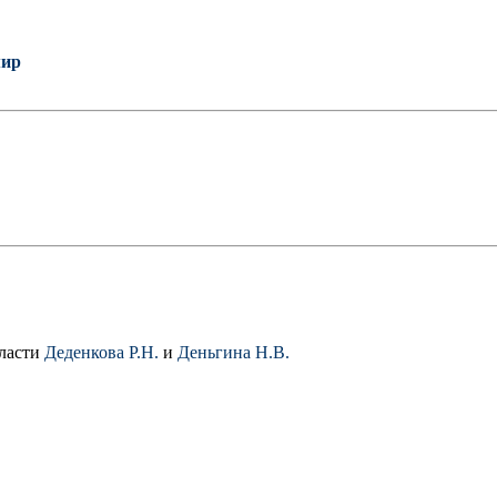
мир
бласти
Деденкова Р.Н.
и
Деньгина Н.В.