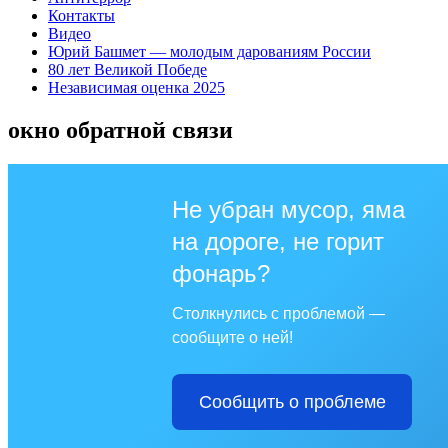
Контакты
Видео
Юрий Башмет — молодым дарованиям России
80 лет Великой Победе
Независимая оценка 2025
окно обратной связи
Не убран мусор, яма
на дороге, не горит
фонарь?
Столкнулись с проблемой —
сообщите о ней!
Сообщить о проблеме