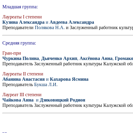
Младшая группа:
Лауреаты I степени
Кузина Александра
и
Авдеева Александра
Преподаватели
Полякова Н.А.
и Заслуженный работник культу
Средняя группа:
Гран-при
Чуркина Полина
,
Дьяченко Архип
,
Аксёнова Анна
,
Громако
Преподаватель Заслуженный работник культуры Калужской об
Лауреаты II степени
Абанина Анастасия
и
Кахарова Ясмина
Преподаватель
Букша Л.И.
Лауреат III степени
Чайкова Анна
и
Дзиковицкий Родион
Преподаватель Заслуженный работник культуры Калужской об