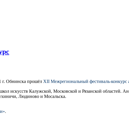
урс
1 г. Обнинска прошёл
XII Межрегиональный фестиваль-конкурс
 школ искусств Калужской, Московской и Рязанской областей. 
Сухиничи, Людиново и Мосальска.
ли»
.