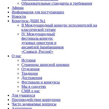
Образовательные стандарты и требования
Афиша
Информация для поступающих
Новости
Конкурсы ДШИ №1
II Международный конкурс исполнителей на
классической гитаре
IV Международный
фестиваль-конкурс
духовых оркестров и
ансамблей барабанщиков
«Славься, Россия!»
О нас
История
Страницы записной книжки
Отделения
Традиции
Достижения
Фестивали и конкурсы
Мы в соцсетях
СМИ о нас
Для учащихся
Противодействие коррупции
Часто задаваемые вопросы
Антитеррор