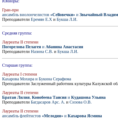
Юниоры:
Гран-при
ансамбль виолончелистов
«Celloвечки»
и
Звычайный Влади
Преподаватели
Еремян Е.Х
и
Букша Л.И.
Средняя группа:
Лауреаты II степени
Погорелова Пелагея
и
Абанина Анастасия
Преподаватели
Назина С.В.
и
Букша Л.И.
Старшая группа:
Лауреаты I степени
Кахарова Мохира и Букина Серафима
Преподаватели Заслуженный работник культуры Калужской о
Лауреаты II степени
Братан Лилия
,
Конобеева Таисия
и
Кудашова Ульяна
Преподаватели
Багдасаров Арс. А.
и
Сизова О.В.
Лауреаты II степени
ансамбль флейтистов
«Мелодия»
и
Кахарова Ясмина