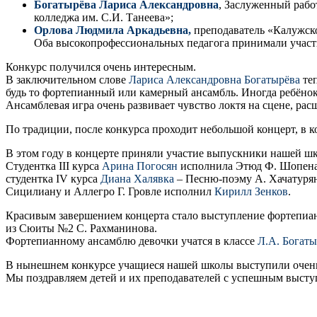
Богатырёва Лариса Александровна
, Заслуженный рабо
колледжа им. С.И. Танеева»;
Орлова Людмила Аркадьевна,
преподаватель «Калужско
Оба высокопрофессиональных педагога принимали участи
Конкурс получился очень интересным.
В заключительном слове
Лариса Александровна Богатырёва
теп
будь то фортепианный или камерный ансамбль. Иногда ребёнок
Ансамблевая игра очень развивает чувство локтя на сцене, ра
По традиции, после конкурса проходит небольшой концерт, в к
В этом году в концерте приняли участие выпускники нашей шк
Студентка III курса
Арина Погосян
исполнила Этюд Ф. Шопена
студентка IV курса
Диана Халявка
– Песню-поэму А. Хачатурян
Сицилиану и Аллегро Г. Гровле исполнил
Кирилл Зенков
.
Красивым завершением концерта стало выступление фортепианн
из Сюиты №2 С. Рахманинова.
Фортепианному ансамблю девочки учатся в классе
Л.А. Богат
В нынешнем конкурсе учащиеся нашей школы выступили очень
Мы поздравляем детей и их преподавателей с успешным высту