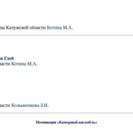
ры Калужской области
Котина М.А.
в Глеб
ласти
Котина М.А.
ласти
Колыженкова З.И.
Номинация «Камерный ансамбль»