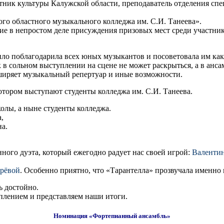
тник культуры Калужской области, преподаватель отделения сп
го областного музыкального колледжа им. С.И. Танеева».
е в непростом деле присуждения призовых мест среди участник
ло поблагодарила всех юных музыкантов и посоветовала им как
 в сольном выступлении на сцене не может раскрыться, а в анс
сширяет музыкальный репертуар и иные возможности.
отором выступают студенты колледжа им. С.И. Танеева.
олы, а ныне студенты колледжа.
,
а.
ого дуэта, который ежегодно радует нас своей игрой:
Валентин
ырёвой
. Особенно приятно, что «Тарантелла» прозвучала именно 
 достойно.
плением и представляем наши итоги.
Номинация «Фортепианный ансамбль»