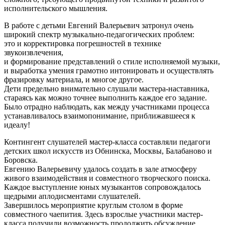
исполнительского мышления.
В работе с детьми Евгений Валерьевич затронул очень
широкий спектр музыкально-педагогических проблем:
это и корректировка погрешностей в технике
звукоизвлечения,
и формирование представлений о стиле исполняемой музыки,
и выработка умения грамотно интонировать и осуществлять
фразировку материала, и многое другое.
Дети предельно внимательно слушали мастера-наставника,
стараясь как можно точнее выполнить каждое его задание.
Было отрадно наблюдать, как между участниками процесса
устанавливалось взаимопонимание, приближавшееся к
идеалу!
Контингент слушателей мастер-класса составляли педагоги
детских школ искусств из Обнинска, Москвы, Балабаново и
Боровска.
Евгению Валерьевичу удалось создать в зале атмосферу
живого взаимодействия и совместного творческого поиска.
Каждое выступление юных музыкантов сопровождалось
щедрыми аплодисментами слушателей.
Завершилось мероприятие круглым столом в форме
совместного чаепития. Здесь взрослые участники мастер-
класса получили возможность продолжить обсуждение