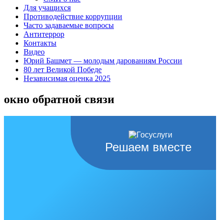
Для учащихся
Противодействие коррупции
Часто задаваемые вопросы
Антитеррор
Контакты
Видео
Юрий Башмет — молодым дарованиям России
80 лет Великой Победе
Независимая оценка 2025
окно обратной связи
Решаем вместе