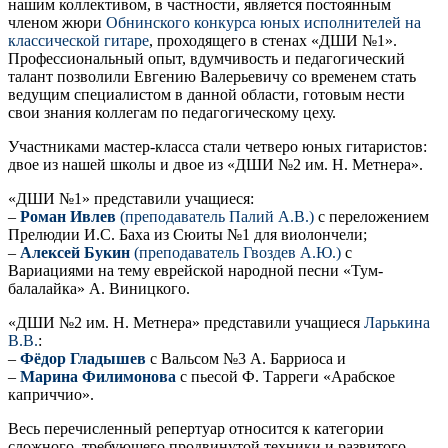
нашим коллективом, в частности, является постоянным
членом жюри
Обнинского конкурса юных исполнителей на
классической гитаре
, проходящего в стенах «ДШИ №1».
Профессиональный опыт, вдумчивость и педагогический
талант позволили Евгению Валерьевичу со временем стать
ведущим специалистом в данной области, готовым нести
свои знания коллегам по педагогическому цеху.
Участниками мастер-класса стали четверо юных гитаристов:
двое из нашей школы и двое из «ДШИ №2 им. Н. Метнера».
«ДШИ №1» представили учащиеся:
–
Роман Ивлев
(преподаватель Палий А.В.)
с переложением
Прелюдии И.С. Баха из Сюиты №1 для виолончели;
–
Алексей Букин
(преподаватель Гвоздев А.Ю.)
с
Вариациями на тему еврейской народной песни «Тум-
балалайка» А. Виницкого.
«ДШИ №2 им. Н. Метнера» представили учащиеся
Ларькина
В.В.
:
–
Фёдор Гладышев
с Вальсом №3 А. Барриоса и
–
Марина Филимонова
с пьесой Ф. Тарреги «Арабское
каприччио».
Весь перечисленный репертуар относится к категории
сложного, требующего продвинутой техники и развитого