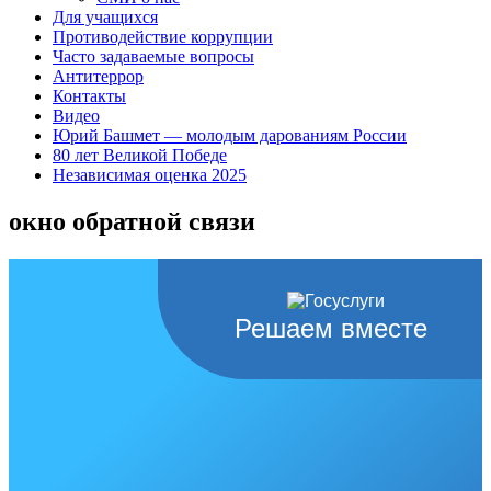
Для учащихся
Противодействие коррупции
Часто задаваемые вопросы
Антитеррор
Контакты
Видео
Юрий Башмет — молодым дарованиям России
80 лет Великой Победе
Независимая оценка 2025
окно обратной связи
Решаем вместе