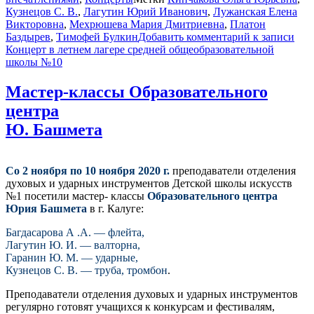
Кузнецов С. В.
,
Лагутин Юрий Иванович
,
Лужанская Елена
Викторовна
,
Мехрюшева Мария Дмитриевна
,
Платон
Баздырев
,
Тимофей Булкин
Добавить комментарий
к записи
Концерт в летнем лагере средней общеобразовательной
школы №10
Мастер-классы Образовательного
центра
Ю. Башмета
Со 2 ноября по 10 ноября 2020 г.
преподаватели отделения
духовых и ударных инструментов Детской школы искусств
№1 посетили мастер- классы
Образовательного центра
Юрия Башмета
в г. Калуге:
Багдасарова А .А. — флейта,
Лагутин Ю. И. — валторна,
Гаранин Ю. М. — ударные,
Кузнецов С. В. — труба, тромбон
.
Преподаватели отделения духовых и ударных инструментов
регулярно готовят учащихся к конкурсам и фестивалям,