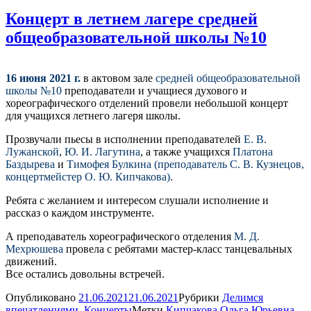
Концерт в летнем лагере средней
общеобразовательной школы №10
16 июня 2021 г.
в актовом зале
средней общеобразовательной
школы №10
преподаватели и учащиеся духового и
хореографического отделений провели небольшой концерт
для учащихся летнего лагеря школы.
Прозвучали пьесы в исполнении преподавателей
Е. В.
Лужанской
,
Ю. И. Лагутина
, а также учащихся
Платона
Баздырева
и
Тимофея Булкина (преподаватель С. В. Кузнецов,
концертмейстер О. Ю. Кипчакова)
.
Ребята с желанием и интересом слушали исполнение и
рассказ о каждом инструменте.
А преподаватель хореографического отделения
М. Д.
Мехрюшева
провела с ребятами мастер-класс танцевальных
движений.
Все остались довольны встречей.
Опубликовано
21.06.2021
21.06.2021
Рубрики
Делимся
впечатлениями
,
Концерты
Метки
Кипчакова Ольга Юрьевна
,