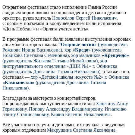
Открытием фестиваля стало исполнение Гимна России
сводным хором школы в сопровождении детского духового
оркестра, руководитель
Новосёлов Сергей Николаевич
.
С особым подъёмом и воодушевлением были исполнены
«День Победы» и «Орлята учатся летать».
В программе фестиваля были заявлены выступления хоровых
ансамблей и хоров школы:
“Озорные нотки»
(руководитель
Рожнова Ирина Васильевна)
,
хор
«Кредо»
(руководитель
Новикова Светлана Семёновна)
,
хор мальчиков
«Крещендо»
(руководитель Жиляева Татьяна Михайловна)
,
хор
инструментального отделения «ДШИ №1» г. Обнинска
(руководитель Дрогалина Татьяна Николаевна)
, а также гость
фестиваля —
хор «Детской школы искусств №2» г. Обнинска
«Кампанелла»
(руководитель Дрогалина Татьяна
Николаевна)
.
Благодарим за мастерство концертмейстеров,
сопровождавших выступление коллективов:
Занегину Анну
Германовну, Попову Александру Владимировну, Игнатенко
Элину Станиславовну, Кияна Евгения Николаевича
.
Все участники получили дипломы, их вручала заведующая
хоровым отделением
Макрушина Светлана Яковлевна
.