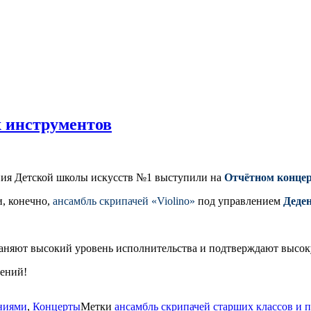
 инструментов
ния Детской школы искусств №1 выступили на
Отчётном концер
, конечно,
ансамбль скрипачей «Violino»
под управлением
Деде
раняют высокий уровень исполнительства и подтверждают высок
лений!
ниями
,
Концерты
Метки
ансамбль скрипачей старших классов и п