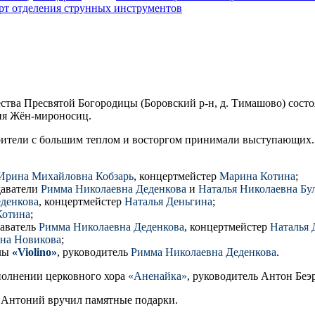
рт отделения струнных инструментов
тва Пресвятой Богородицы (Боровский р-н, д. Тимашово) состо
ня Жён-мироносиц.
рители с большим теплом и восторгом принимали выступающих.
Ирина Михайловна Кобзарь
, концертмейстер
Марина Котина
;
даватели
Римма Николаевна Деденкова
и
Наталья Николаевна Бу
денкова
, концертмейстер
Наталья Деньгина
;
Котина
;
даватель
Римма Николаевна Деденкова
, концертмейстер
Наталья 
на Новикова
;
олы
«Violino»
, руководитель
Римма Николаевна Деденкова
.
полнении церковного хора
«Аненайка»
, руководитель Антон Беэр
 Антоний вручил памятные подарки.