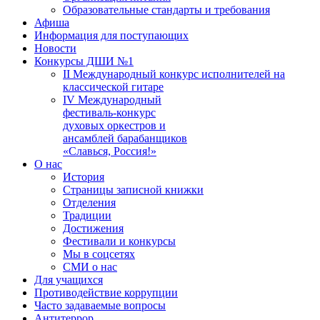
Образовательные стандарты и требования
Афиша
Информация для поступающих
Новости
Конкурсы ДШИ №1
II Международный конкурс исполнителей на
классической гитаре
IV Международный
фестиваль-конкурс
духовых оркестров и
ансамблей барабанщиков
«Славься, Россия!»
О нас
История
Страницы записной книжки
Отделения
Традиции
Достижения
Фестивали и конкурсы
Мы в соцсетях
СМИ о нас
Для учащихся
Противодействие коррупции
Часто задаваемые вопросы
Антитеррор