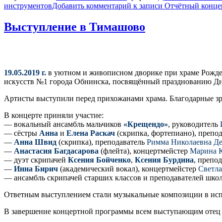
инструментов
Добавить комментарий
к записи Отчётный конце
Выступление в Тимашово
19.05.2019 г.
в уютном и живописном дворике при храме Рождес
искусств №1 города Обнинска, посвящённый празднованию Д
Артисты выступили перед прихожанами храма. Благодарные з
В концерте приняли участие:
— вокальный ансамбль мальчиков
«Крещендо»
, руководитель
— сёстры
Анна
и
Елена Раскач
(скрипка, фортепиано), препо
—
Анна Швид
(скрипка), преподаватель
Римма Николаевна Де
—
Анастасия Багдасарова
(флейта), концертмейстер
Марина 
— дуэт скрипачей
Ксения Бойченко
,
Ксения Бурдина
, препо
—
Инна Бирич
(академический вокал), концертмейстер
Светла
— ансамбль скрипачей старших классов и преподавателей шк
Ответным выступлением стали музыкальные композиции в ис
В завершение концертной программы всем выступающим отец