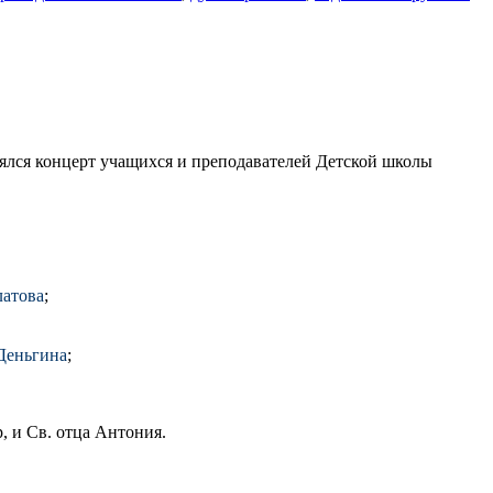
ялся концерт учащихся и преподавателей Детской школы
латова
;
Деньгина
;
, и Св. отца Антония.