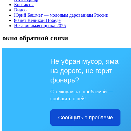
Контакты
Видео
Юрий Башмет — молодым дарованиям России
80 лет Великой Победе
Независимая оценка 2025
окно обратной связи
Не убран мусор, яма
на дороге, не горит
фонарь?
Столкнулись с проблемой —
сообщите о ней!
Сообщить о проблеме