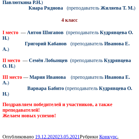
Павлюткина Р.Н.
)
Киара Ряднова
(преподаватель
Жиляева Т. М.
)
4 класс
I место
—
Антон Шигапов
(преподаватель
Кудрявцева О.
Н.
)
Григорий Кабанов
(преподаватель
Иванова Е.
А.
)
II место
—
Семён Лобынцев
(преподаватель
Кудрявцева
О. Н.
)
III место
—
Мария Иванова
(преподаватель
Иванова Е.
А.
)
Варвара Бабито
(преподаватель
Кудрявцева О.
Н.
)
Поздравляем победителей и участников, а также
преподавателей!
Желаем новых успехов!
Опубликовано
19.12.2020
23.05.2021
Рубрики
Конкурс
,