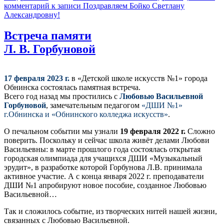
комментарий
к записи Поздравляем Бойко Светлану
Александровну!
Встреча памяти
Л. В. Горбуновой
17 февраля 2023 г.
в «Детской школе искусств №1» города
Обнинска состоялась памятная встреча.
Всего год назад мы простились с
Любовью Васильевной
Горбуновой
, замечательным педагогом
«ДШИ №1»
г.Обнинска и «Обнинского колледжа искусств»
.
О печальном событии мы узнали
19 февраля 2022 г.
Сложно
поверить. Поскольку и сейчас школа живёт делами Любови
Васильевны: в марте прошлого года состоялась открытая
городская олимпиада для учащихся ДШИ «Музыкальный
эрудит», в разработке которой Горбунова Л.В. принимала
активное участие. А с конца января 2022 г. преподаватели
ДШИ №1 апробируют новое пособие, созданное Любовью
Васильевной…
Так и сложилось событие, из творческих нитей нашей жизни,
связанных с Любовью Васильевной.