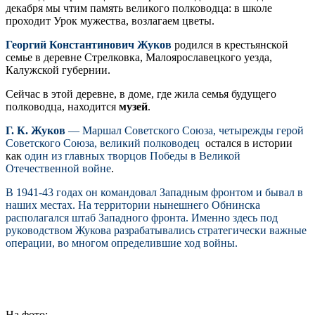
декабря мы чтим память великого полководца: в школе
проходит Урок мужества, возлагаем цветы.
Георгий Константинович Жуков
родился в крестьянской
семье в деревне Стрелковка, Малоярославецкого уезда,
Калужской губернии.
Сейчас в этой деревне, в доме, где жила семья будущего
полководца, находится
музей
.
Г. К. Жуков
— Маршал Советского Союза, четырежды герой
Советского Союза, великий полководец
остался в истории
как
один из главных творцов Победы в Великой
Отечественной войне
.
В 1941-43 годах он командовал Западным фронтом и бывал в
наших местах. На территории нынешнего Обнинска
располагался штаб Западного фронта. Именно здесь под
руководством Жукова разрабатывались стратегически важные
операции, во многом определившие ход войны.
На фото: