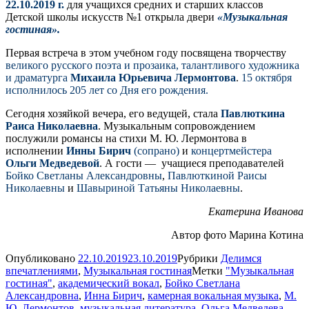
22.10.2019 г.
для учащихся средних и старших классов
Детской школы искусств №1 открыла двери
«Музыкальная
гостиная».
Первая встреча в этом учебном году посвящена творчеству
великого русского поэта и прозаика, талантливого художника
и драматурга
Михаила Юрьевича Лермонтова
.
15 октября
исполнилось 205 лет со Дня его рождения.
Сегодня хозяйкой вечера, его ведущей, стала
Павлюткина
Раиса Николаевна
. Музыкальным сопровождением
послужили романсы на стихи М. Ю. Лермонтова в
исполнении
Инны Бирич
(сопрано)
и
концертмейстера
Ольги Медведевой
. А гости — учащиеся преподавателей
Бойко Светланы Александровны
,
Павлюткиной Раисы
Николаевны
и
Шавыриной Татьяны Николаевны
.
Екатерина Иванова
Автор фото Марина Котина
Опубликовано
22.10.2019
23.10.2019
Рубрики
Делимся
впечатлениями
,
Музыкальная гостиная
Метки
"Музыкальная
гостиная"
,
академический вокал
,
Бойко Светлана
Александровна
,
Инна Бирич
,
камерная вокальная музыка
,
М.
Ю. Лермонтов
,
музыкальная литература
,
Ольга Медведева
,