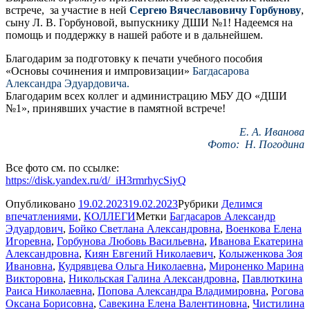
встрече, за участие в ней
Сергею Вячеславовичу Горбунову
,
сыну Л. В. Горбуновой, выпускнику ДШИ №1! Надеемся на
помощь и поддержку в нашей работе и в дальнейшем.
Благодарим за подготовку к печати учебного пособия
«Основы сочинения и импровизации»
Багдасарова
Александра Эдуардовича.
Благодарим всех коллег и администрацию МБУ ДО «ДШИ
№1», принявших участие в памятной встрече!
Е. А. Иванова
Фото: Н. Погодина
Все фото см. по ссылке:
https://disk.yandex.ru/d/_iH3rmrhycSiyQ
Опубликовано
19.02.2023
19.02.2023
Рубрики
Делимся
впечатлениями
,
КОЛЛЕГИ
Метки
Багдасаров Александр
Эдуардович
,
Бойко Светлана Александровна
,
Военкова Елена
Игоревна
,
Горбунова Любовь Васильевна
,
Иванова Екатерина
Александровна
,
Киян Евгений Николаевич
,
Колыженкова Зоя
Ивановна
,
Кудрявцева Ольга Николаевна
,
Мироненко Марина
Викторовна
,
Никольская Галина Александровна
,
Павлюткина
Раиса Николаевна
,
Попова Александра Владимировна
,
Рогова
Оксана Борисовна
,
Савекина Елена Валентиновна
,
Чистилина