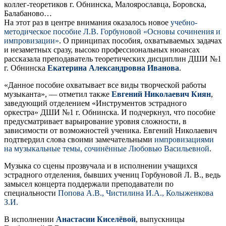
коллег-теоретиков г. Обнинска, Малоярославца, Боровска,
Балабаново…
На этот раз в центре внимания оказалось новое
учебно-
методическое пособие Л.В. Горбуновой «Основы сочинения и
импровизации»
. О принципах пособия, охватываемых задачах
и незаметных сразу, высоко профессиональных нюансах
рассказала преподаватель теоретических дисциплин ДШИ №1
г. Обнинска
Екатерина Александровна Иванова
.
«Данное пособие охватывает все виды творческой работы
музыканта», — отметил также
Евгений Николаевич Киян
,
заведующий отделением «Инструментов эстрадного
оркестра» ДШИ №1 г. Обнинска. И подчеркнул, что пособие
предусматривает варьирование уровня сложности, в
зависимости от возможностей ученика. Евгений Николаевич
подтвердил слова своими замечательными
импровизациями
на музыкальные темы, сочинённые Любовью Васильевной
.
Музыка со сцены прозвучала и в исполнении учащихся
эстрадного отделения, бывших учениц Горбуновой Л. В., ведь
замысел концерта поддержали преподаватели по
специальности
Попова А.В., Чистилина И.А., Колыженкова
З.И.
В исполнении
Анастасии Киселёвой
, выпускницы