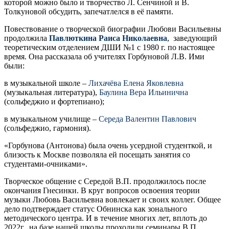
которой можно было и творчество Л. Сенчиной и В.
Толкуновой обсудить, запечатлелся в её памяти.
Повествование о творческой биографии Любови Васильевны
продолжила
Павлюткина Раиса Николаевна
, заведующий
теоретическим отделением ДШИ №1 с 1980 г. по настоящее
время. Она рассказала об учителях Горбуновой Л.В. Ими
были:
в музыкальной школе –
Лихачёва Елена Яковлевна
(музыкальная литература),
Баулина Вера Ильинична
(сольфеджио и фортепиано);
в музыкальном училище –
Середа Валентин Павлович
(сольфеджио, гармония).
«Горбунова (Антонова) была очень усердной студенткой, и
близость к Москве позволяла ей посещать занятия со
студентами-очниками».
Творческое общение с Середой В.П. продолжилось после
окончания Гнесинки. В круг вопросов освоения теории
музыки Любовь Васильевна вовлекает и своих коллег. Общее
дело подтверждает статус Обнинска как зонального
методического центра. И в течение многих лет, вплоть до
2022г., на базе нашей школы проходили семинары В.П.