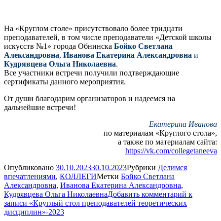
На «Круглом столе» присутствовало более тридцати
преподавателей, в том числе преподаватели «Детской школы
искусств №1» города Обнинска
Бойко Светлана
Александровна
,
Иванова Екатерина Александровна
и
Кудрявцева Ольга Николаевна
.
Все участники встречи получили подтверждающие
сертификаты данного мероприятия.
От души благодарим организаторов и надеемся на
дальнейшие встречи!
Екатерина Иванова
по материалам «Круглого стола»,
а также по материалам сайта:
https://vk.com/collegetaneeva
Опубликовано
30.10.2023
30.10.2023
Рубрики
Делимся
впечатлениями
,
КОЛЛЕГИ
Метки
Бойко Светлана
Александровна
,
Иванова Екатерина Александровна
,
Кудрявцева Ольга Николаевна
Добавить комментарий
к
записи «Круглый стол преподавателей теоретических
дисциплин»-2023