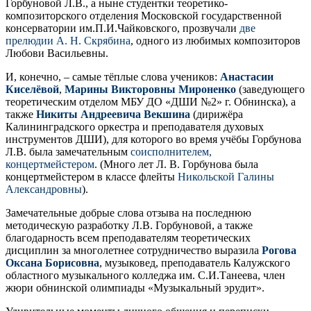
Горбуновой Л.В., а ныне студентки теоретико-
композиторского отделения Московской государственной
консерватории им.П.И.Чайковского, прозвучали
две
прелюдии А. Н. Скрябина
, одного из любимых композиторов
Любови Васильевны.
И, конечно, – самые тёплые слова учеников:
Анастасии
Киселёвой
,
Марины Викторовны
Мироненко
(заведующего
теоретическим отделом МБУ ДО «ДШИ №2» г. Обнинска), а
также
Никиты Андреевича
Векшина
(дирижёра
Калининградского оркестра и преподавателя духовых
инструментов ДШИ), для которого во время учёбы Горбунова
Л.В. была замечательным
соисполнителем,
концертмейстером
. (Много лет Л. В. Горбунова была
концертмейстером в классе флейты
Никольской Галины
Александровны
).
Замечательные добрые слова отзыва на последнюю
методическую разработку Л.В. Горбуновой, а также
благодарность всем преподавателям теоретических
дисциплин за многолетнее сотрудничество выразила
Рогова
Оксана Борисовна
, музыковед, преподаватель Калужского
областного музыкального колледжа им. С.И.Танеева, член
жюри обнинской олимпиады «Музыкальный эрудит».