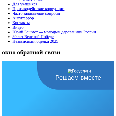
Для учащихся
Противодействие коррупции
Часто задаваемые вопросы
Антитеррор
Контакты
Видео
Юрий Башмет — молодым дарованиям России
80 лет Великой Победе
Независимая оценка 2025
окно обратной связи
Решаем вместе