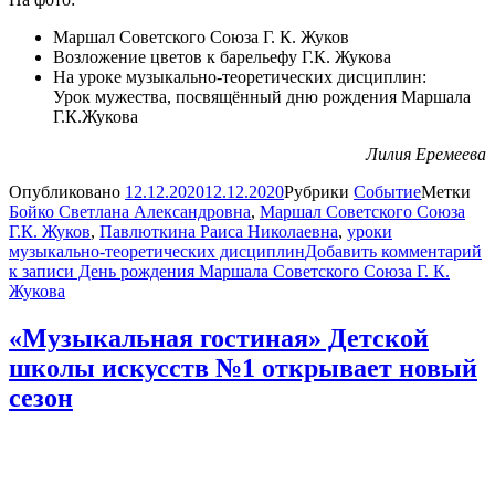
Маршал Советского Союза Г. К. Жуков
Возложение цветов к барельефу Г.К. Жукова
На уроке музыкально-теоретических дисциплин:
Урок мужества, посвящённый дню рождения Маршала
Г.К.Жукова
Лилия Еремеева
Опубликовано
12.12.2020
12.12.2020
Рубрики
Событие
Метки
Бойко Светлана Александровна
,
Маршал Советского Союза
Г.К. Жуков
,
Павлюткина Раиса Николаевна
,
уроки
музыкально-теоретических дисциплин
Добавить комментарий
к записи День рождения Маршала Советского Союза Г. К.
Жукова
«Музыкальная гостиная» Детской
школы искусств №1 открывает новый
сезон