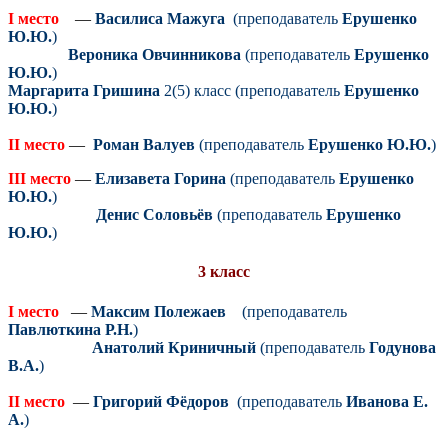
I место
—
Василиса Мажуг
а
(преподаватель
Ерушенко
Ю.Ю.
)
Вероника Овчинникова
(преподаватель
Ерушенко
Ю.Ю.
)
Маргарита Гришина
2(5) класс (преподаватель
Ерушенко
Ю.Ю.
)
II место
—
Роман Валуев
(преподаватель
Ерушенко Ю.Ю.
)
III место
—
Елизавета Горина
(преподаватель
Ерушенко
Ю.Ю.
)
Денис Соловьёв
(преподаватель
Ерушенко
Ю.Ю.
)
3 класс
I место
—
Максим Полежаев
(преподаватель
Павлюткина Р.Н.
)
Анатолий Криничный
(преподаватель
Годунова
В.А.
)
II место
—
Григорий Фёдоров
(преподаватель
Иванова Е.
А.
)