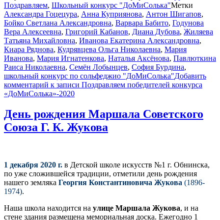
Поздравляем
,
Школьный конкурс "ДоМиСолька"
Метки
Александра Гоцецура
,
Анна Куприянова
,
Антон Шигапов
,
Бойко Светлана Александровна
,
Варвара Бабито
,
Годунова
Вера Алексеевна
,
Григорий Кабанов
,
Диана Дубова
,
Жиляева
Татьяна Михайловна
,
Иванова Екатерина Александровна
,
Киара Ряднова
,
Кудрявцева Ольга Николаевна
,
Мария
Иванова
,
Мария Игнатенкова
,
Наталья Аксёнова
,
Павлюткина
Раиса Николаевна
,
Семён Лобынцев
,
София Бурдина
,
школьный конкурс по сольфеджио "ДоМиСолька"
Добавить
комментарий
к записи Поздравляем победителей конкурса
«ДоМиСолька»-2020
День рождения Маршала Советского
Союза Г. К. Жукова
1 декабря 2020 г.
в Детской школе искусств №1 г. Обнинска,
по уже сложившейся традиции, отметили день рождения
нашего земляка
Георгия Константиновича Жукова
(1896-
1974)
.
Наша школа находится на
улице Маршала Жукова
, и на
стене здания размещена мемориальная доска. Ежегодно 1