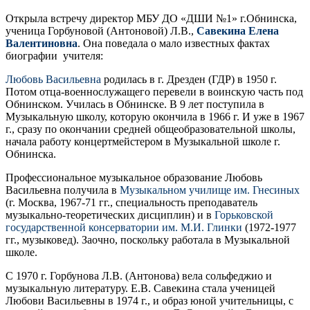
Открыла встречу директор МБУ ДО «ДШИ №1» г.Обнинска,
ученица Горбуновой (Антоновой) Л.В.,
Савекина Елена
Валентиновна
. Она поведала о мало известных фактах
биографии учителя:
Любовь Васильевна
родилась в г. Дрезден (ГДР) в 1950 г.
Потом отца-военнослужащего перевели в воинскую часть под
Обнинском. Училась в Обнинске. В 9 лет поступила в
Музыкальную школу, которую окончила в 1966 г. И уже в 1967
г., сразу по окончании средней общеобразовательной школы,
начала работу концертмейстером в Музыкальной школе г.
Обнинска.
Профессиональное музыкальное образование Любовь
Васильевна получила в
Музыкальном училище им. Гнесиных
(г. Москва, 1967-71 гг., специальность преподаватель
музыкально-теоретических дисциплин) и в
Горьковской
государственной консерватории им. М.И. Глинки
(1972-1977
гг., музыковед). Заочно, поскольку работала в Музыкальной
школе.
С 1970 г. Горбунова Л.В. (Антонова) вела сольфеджио и
музыкальную литературу. Е.В. Савекина стала ученицей
Любови Васильевны в 1974 г., и образ юной учительницы, с