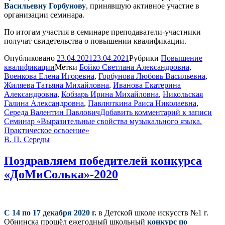
Васильевну Горбунову
, принявшую активное участие в
организации семинара.
По итогам участия в семинаре преподаватели-участники
получат свидетельства о повышении квалификации.
Опубликовано
23.04.2021
23.04.2021
Рубрики
Повышение
квалификации
Метки
Бойко Светлана Александровна
,
Военкова Елена Игоревна
,
Горбунова Любовь Васильевна
,
Жиляева Татьяна Михайловна
,
Иванова Екатерина
Александровна
,
Кобзарь Ирина Михайловна
,
Никольская
Галина Александровна
,
Павлюткина Раиса Николаевна
,
Середа Валентин Павлович
Добавить комментарий
к записи
Семинар «Выразительные свойства музыкального языка.
Практическое освоение»
В. П. Середы
Поздравляем победителей конкурса
«ДоМиСолька»-2020
С 14 по 17 декабря 2020 г.
в Детской школе искусств №1 г.
Обнинска прошёл ежегодный школьный
конкурс по