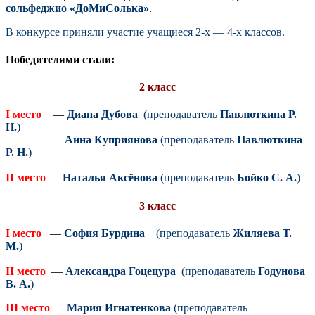
сольфеджио «ДоМиСолька»
.
В конкурсе приняли участие учащиеся 2-х — 4-х классов.
Победителями стали:
2 класс
I место
—
Диана Дубова
(преподаватель
Павлюткина Р.
Н.
)
Анна Куприянова
(преподаватель
Павлюткина
Р. Н.
)
II место
—
Наталья Аксёнова
(преподаватель
Бойко С. А.
)
3 класс
I место
—
София Бурдина
(преподаватель
Жиляева Т.
М.
)
II место
—
Александра Гоцецура
(преподаватель
Годунова
В. А.
)
III место
—
Мария Игнатенкова
(преподаватель