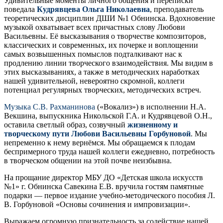
Удивительные моменты личного общения и переписки
поведала
Кудрявцева Ольга Николаевна
, преподаватель
теоретических дисциплин ДШИ №1 Обнинска. Вдохновение
музыкой охватывает всех причастных слову Любови
Васильевны. Её высказывания о творчестве композиторов,
классических и современных, их почерке и воплощении
самых возвышенных помыслов подталкивают нас к
продлению линии творческого взаимодействия. Мы видим в
этих высказываниях, а также в методических наработках
нашей удивительной, невероятно скромной, коллеги
потенциал регулярных творческих, методических встреч.
Музыка С.В. Рахманинова
(«Вокализ») в исполнении Н.А.
Векшина, выпускника Никольской Г.А. и Кудрявцевой О.Н.,
оставила светлый образ, созвучный
жизненному и
творческому пути Любови Васильевны Горбуновой
. Мы
непременно к нему вернёмся. Мы обращаемся к плодам
беспримерного труда нашей коллеги ежедневно, потребность
в творческом общении на этой почве неизбывна.
На прощание директор МБУ ДО «Детская школа искусств
№1» г. Обнинска Савекина Е.В. вручила гостям памятные
подарки — первое издание учебно-методического пособия Л.
В. Горбуновой «Основы сочинения и импровизации».
Выражаем огромную признательность за содействие нашей