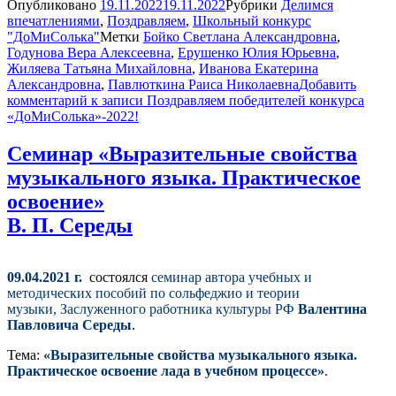
Опубликовано
19.11.2022
19.11.2022
Рубрики
Делимся
впечатлениями
,
Поздравляем
,
Школьный конкурс
"ДоМиСолька"
Метки
Бойко Светлана Александровна
,
Годунова Вера Алексеевна
,
Ерушенко Юлия Юрьевна
,
Жиляева Татьяна Михайловна
,
Иванова Екатерина
Александровна
,
Павлюткина Раиса Николаевна
Добавить
комментарий
к записи Поздравляем победителей конкурса
«ДоМиСолька»-2022!
Семинар «Выразительные свойства
музыкального языка. Практическое
освоение»
В. П. Середы
09.04.2021 г.
состоялся
семинар автора учебных и
методических пособий по сольфеджио и теории
музыки, Заслуженного работника культуры РФ
Валентина
Павловича Середы
.
Тема:
«Выразительные свойства музыкального языка.
Практическое освоение лада в учебном процессе»
.