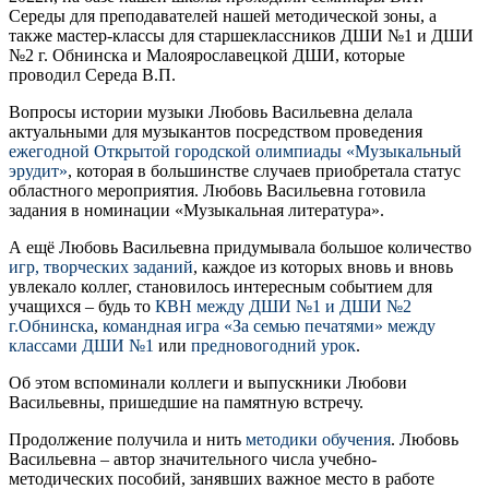
Середы для преподавателей нашей методической зоны, а
также мастер-классы для старшеклассников ДШИ №1 и ДШИ
№2 г. Обнинска и Малоярославецкой ДШИ, которые
проводил Середа В.П.
Вопросы истории музыки Любовь Васильевна делала
актуальными для музыкантов посредством проведения
ежегодной Открытой городской олимпиады «Музыкальный
эрудит»
, которая в большинстве случаев приобретала статус
областного мероприятия. Любовь Васильевна готовила
задания в номинации «Музыкальная литература».
А ещё Любовь Васильевна придумывала большое количество
игр, творческих заданий
, каждое из которых вновь и вновь
увлекало коллег, становилось интересным событием для
учащихся – будь то
КВН между ДШИ №1 и ДШИ №2
г.Обнинска
,
командная игра «За семью печатями» между
классами
ДШИ №1
или
предновогодний урок
.
Об этом вспоминали коллеги и выпускники Любови
Васильевны, пришедшие на памятную встречу.
Продолжение получила и нить
методики обучения
. Любовь
Васильевна – автор значительного числа учебно-
методических пособий, занявших важное место в работе