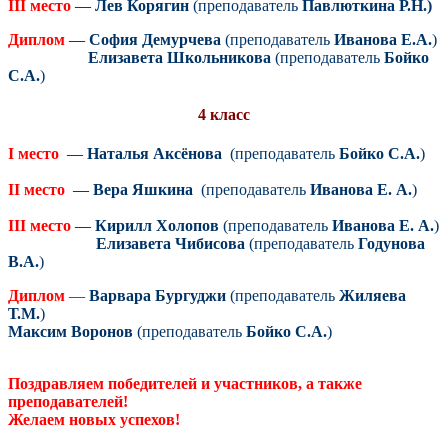
III место
—
Лев Корягин
(преподаватель
Павлюткина Р.Н.)
Диплом
—
София Демурчева
(преподаватель
Иванова Е.А.
)
Елизавета Школьникова
(преподаватель
Бойко
С.А.
)
4 класс
I место
—
Наталья Аксёнова
(преподаватель
Бойко С.А.
)
II место
—
Вера Яшкина
(преподаватель
Иванова Е. А.
)
III место
—
Кирилл Холопов
(преподаватель
Иванова Е. А.
)
Елизавета Чибисова
(преподаватель
Годунова
В.А.
)
Диплом
—
Варвара Бургуджи
(преподаватель
Жиляева
Т.М.
)
Максим Воронов
(преподаватель
Бойко С.А.
)
Поздравляем победителей и участников, а также
преподавателей!
Желаем новых успехов!