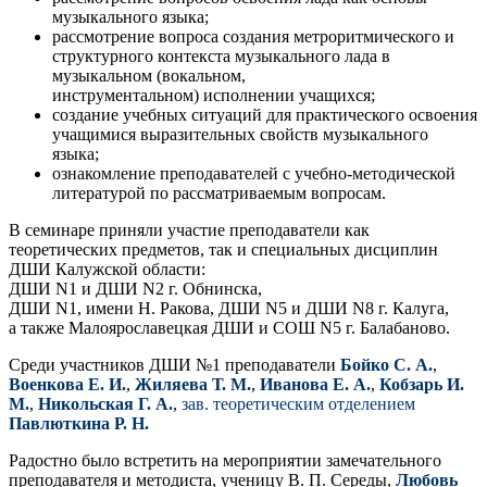
музыкального языка;
рассмотрение вопроса создания метроритмического и
структурного контекста музыкального лада в
музыкальном (вокальном,
инструментальном) исполнении учащихся;
создание учебных ситуаций для практического освоения
учащимися выразительных свойств музыкального
языка;
ознакомление преподавателей с учебно-методической
литературой по рассматриваемым вопросам.
В семинаре приняли участие преподаватели как
теоретических предметов, так и специальных дисциплин
ДШИ Калужской области:
ДШИ N1 и ДШИ N2 г. Обнинска,
ДШИ N1, имени Н. Ракова, ДШИ N5 и ДШИ N8 г. Калуга,
а также Малоярославецкая ДШИ и СОШ N5 г. Балабаново.
Среди участников ДШИ №1 преподаватели
Бойко С. А.
,
Военкова Е. И.
,
Жиляева Т. М.
,
Иванова Е. А.
,
Кобзарь И.
М.
,
Никольская Г. А.
,
зав. теоретическим отделением
Павлюткина Р. Н.
Радостно было встретить на мероприятии замечательного
преподавателя и методиста, ученицу В. П. Середы,
Любовь