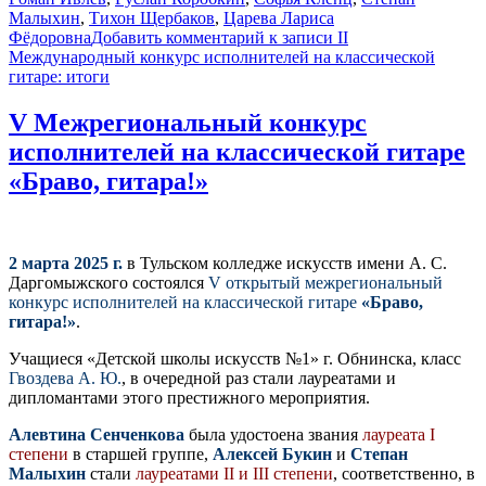
Малыхин
,
Тихон Щербаков
,
Царева Лариса
Фёдоровна
Добавить комментарий
к записи II
Международный конкурс исполнителей на классической
гитаре: итоги
V Межрегиональный конкурс
исполнителей на классической гитаре
«Браво, гитара!»
2 марта 2025 г.
в Тульском колледже искусств имени А. С.
Даргомыжского состоялся
V открытый межрегиональный
конкурс исполнителей на классической гитаре
«Браво,
гитара!»
.
Учащиеся «Детской школы искусств №1» г. Обнинска, класс
Гвоздева А. Ю.
, в очередной раз стали лауреатами и
дипломантами этого престижного мероприятия.
Алевтина Сенченкова
была удостоена звания
лауреата I
степени
в старшей группе,
Алексей Букин
и
Степан
Малыхин
стали
лауреатами II и III степени
, соответственно, в