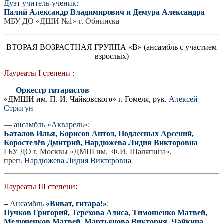
Дуэт учитель-ученик:
Палий Александр Владимирович и Демура Александра
МБУ ДО «ДШИ №1» г. Обнинска
ВТОРАЯ ВОЗРАСТНАЯ ГРУППА «В» (ансамбль с участием
взрослых)
Лауреаты I степени
:
—
Оркестр гитаристов
«ДМШИ им. П. И. Чайковского» г. Гомеля, рук.
Алексей
Стригун
—
ансамбль «Акварель»:
Баталов Илья, Борисов Антон, Подлесных Арсений,
Коростелёв Дмитрий, Нардюжева Лидия Викторовна
ГБУ ДО г. Москвы «ДМШ им. Ф.И. Шаляпина»,
преп.
Нардюжева Лидия Викторовна
Лауреаты III степени
:
–
Ансамбль
«Виват, гитара!»
:
Пучков Григорий, Терехова Алиса, Тимошенко Матвей,
Мелюченков Матвей, Мартьянова Виктория, Чайкина