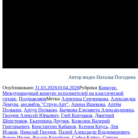
Автор видео Наталья Погодина
Опубликовано
31.03.2026
10.04.2026
Рубрики
Конкурс
,
Международный конкурс исполнителей на классической
гитаре
,
Поздравляем
Метки
Алевтина Сенченкова
,
Александра
Демура
,
ансамбль "Струн-Арт"
,
Арина Ишекова
,
Артём
Полькин
,
Артур Полькин
,
Бычкова Елизавета Александровна
,
Гвоздев Алексей Юрьевич
,
Глеб Кипчаков
,
Дмитрий
Шерстюков
,
Екатерина Дручик
,
Козюлин Валерий
Григорьевич
,
Константин Кабанов
,
Ксения Крусь
,
Лев
Исаков
,
Николай Гвоздев
,
Палий Александр Владимирович
,
Роман Ивлев
,
Руслан Коробкин
,
Софья Клёнц
,
Степан