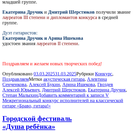
младшей группе.
Екатерина Дручик
и
Дмитрий Шерстюков
получили звание
лауреатов III степени и дипломантов конкурса
в средней
группе.
Дуэт гитаристов:
Екатерина Дручик и
Арина Ишекова
удостоен звания
лауреатов II степени
.
Поздравляем и желаем новых творческих побед!
Опубликовано
03.03.2025
31.03.2025
Рубрики
Конкурс
,
Поздравляем
Метки
акустическая гитара
,
Алевтина
Сенченкова
,
Алексей Букин
,
Арина Ишекова
,
Гвоздев
Алексей Юрьевич
,
Дмитрий Шерстюков
,
Екатерина Дручик
,
Степан Малыхин
Добавить комментарий
к записи V
Межрегиональный конкурс исполнителей на классической
гитаре «Браво, гитара!»
Городской фестиваль
«Душа ребёнка»