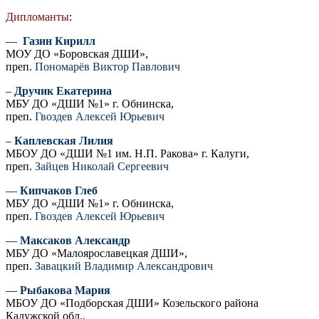
Дипломанты
:
—
Газин Кирилл
МОУ ДО «Боровская ДШИ»,
преп.
Пономарёв Виктор Павлович
–
Дручик Екатерина
МБУ ДО «ДШИ №1» г. Обнинска,
преп.
Гвоздев Алексей Юрьевич
–
Каплевская Лилия
МБОУ ДО «ДШИ №1 им. Н.П. Ракова» г. Калуги,
преп.
Зайцев Николай Сергеевич
—
Кипчаков Глеб
МБУ ДО «ДШИ №1» г. Обнинска,
преп.
Гвоздев Алексей Юрьевич
—
Максаков Александр
МБУ ДО «Малоярославецкая ДШИ»,
преп.
Завацкий Владимир Александрович
—
Рыбакова Мария
МБОУ ДО «Подборская ДШИ» Козельского района
Калужской обл.,