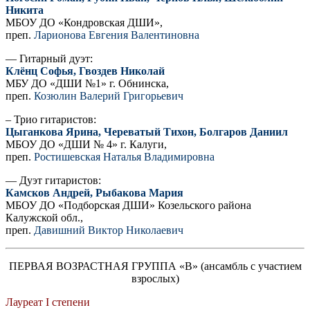
Никита
МБОУ ДО «Кондровская ДШИ»,
преп.
Ларионова Евгения Валентиновна
— Гитарный дуэт:
Клёнц Софья, Гвоздев Николай
МБУ ДО «ДШИ №1» г. Обнинска,
преп.
Козюлин Валерий Григорьевич
– Трио гитаристов:
Цыганкова Ярина, Череватый Тихон, Болгаров Даниил
МБОУ ДО «ДШИ № 4» г. Калуги,
преп.
Ростишевская Наталья Владимировна
— Дуэт гитаристов:
Камсков Андрей, Рыбакова Мария
МБОУ ДО «Подборская ДШИ» Козельского района
Калужской обл.,
преп.
Давишний Виктор Николаевич
ПЕРВАЯ ВОЗРАСТНАЯ ГРУППА «В» (ансамбль с участием
взрослых)
Лауреат I степени