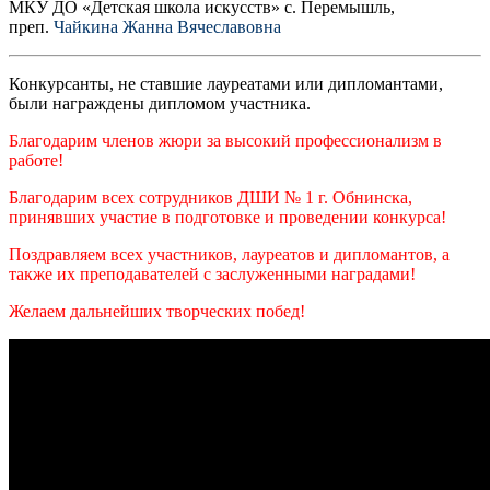
МКУ ДО «Детская школа искусств» с. Перемышль,
преп.
Чайкина Жанна Вячеславовна
Конкурсанты, не ставшие лауреатами или дипломантами,
были награждены дипломом участника.
Благодарим членов жюри за высокий профессионализм в
работе!
Благодарим всех сотрудников ДШИ № 1 г. Обнинска,
принявших участие в подготовке и проведении конкурса!
Поздравляем всех участников, лауреатов и дипломантов, а
также их преподавателей с заслуженными наградами!
Желаем дальнейших творческих побед!