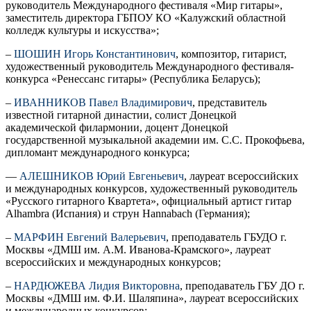
руководитель Международного фестиваля «Мир гитары»,
заместитель директора ГБПОУ КО «Калужский областной
колледж культуры и искусства»;
–
ШОШИН Игорь Константинович
, композитор, гитарист,
художественный руководитель Международного фестиваля-
конкурса «Ренессанс гитары» (Республика Беларусь);
–
ИВАННИКОВ Павел Владимирович
, представитель
известной гитарной династии, солист Донецкой
академической филармонии, доцент Донецкой
государственной музыкальной академии им. С.С. Прокофьева,
дипломант международного конкурса;
—
АЛЕШНИКОВ Юрий Евгеньевич
, лауреат всероссийских
и международных конкурсов, художественный руководитель
«Русского гитарного Квартета», официальный артист гитар
Alhambra (Испания) и струн Hannabach (Германия);
–
МАРФИН Евгений Валерьевич
, преподаватель ГБУДО г.
Москвы «ДМШ им. А.М. Иванова-Крамского», лауреат
всероссийских и международных конкурсов;
–
НАРДЮЖЕВА Лидия Викторовна
, преподаватель ГБУ ДО г.
Москвы «ДМШ им. Ф.И. Шаляпина», лауреат всероссийских
и международных конкурсов;