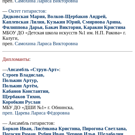
преп.
Самохина Лариса Викторовна
—
Октет гитаристов:
Дидковская Мария, Волков-Щербаков Андрей,
Каплевская Лилия, Кузькин Юрий, Смирнова Арина,
Филиппова Дарья, Бакач Виктория, Каракян Кристина
МБОУ ДО «Детская школа искусств №1 им. Н.П. Ракова» г.
Калуги,
преп.
Самохина Лариса Викторовна
Дипломанты
:
—
Ансамбль «Струн-Арт»
:
Строев Владислав,
Полькин Артур,
Полькин Артём,
Кабанов Константин,
Щербаков Тихон,
Коробкин Руслан
МБУ ДО «ДШИ №1» г. Обнинска,
преп. Царева Лариса Фёдоровна
— Ансамбль гитаристов:
Борков Иван, Лисёнкова Кристина, Пирогова Светлана,
Погосян Роман, Рубин Иван, Чернов Илья, Шелаболин