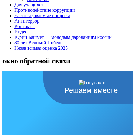
Для учащихся
Противодействие коррупции
Часто задаваемые вопросы
Антитеррор
Контакты
Видео
Юрий Башмет — молодым дарованиям России
80 лет Великой Победе
Независимая оценка 2025
окно обратной связи
Решаем вместе