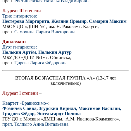
преп.
Ростишевская Наталья Владимировна
Лауреат III степени
Трио гитаристов:
Нестерова Маргарита, Желнин Яромир, Самарин Максим
МБОУ ДО «ДШИ №1, им. Н. Ракова» г. Калуги,
преп.
Самохина Лариса Викторовна
Дипломант
Дуэт гитаристов:
Полькин Артём, Полькин Артур
МБУ ДО «ДШИ №1» г. Обнинска,
преп.
Царева Лариса Фёдоровна
ВТОРАЯ ВОЗРАСТНАЯ ГРУППА «A» (13-17 лет
включительно)
Лауреат I степени
–
Квартет «Брависсимо»
:
Фомичёв Савва, Згурский Кирилл, Максимов Василий,
Гриднев Фёдор, Энгельгардт Полина
ГБУ ДО г. Москвы «ДМШ им. А.М. Иванова-Крамского»,
преп. Толпыго Анна Витальевна