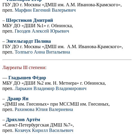
ГБУ ДО г. Москвы «ДМШ им. А.М. Иванова-Крамского»,
преп.
Марфин Евгений Валерьевич
–
Шерстюков Дмитрий
МБУ ДО «ДШИ №1» г. Обнинска,
преп.
Гвоздев Алексей Юрьевич
–
Энгельгардт Полина
ГБУ ДО г. Москвы «ДМШ им. А.М. Иванова-Крамского»,
преп.
Толпыго Анна Витальевна
Лауреаты III степени
:
—
Гладышев Фёдор
МБУ ДО «ДШИ №2 им. Н. Метнера» г. Обнинска,
преп.
Ларькин Владимир Владимирович
–
Драир Ян
«ДМШ им. Гнесиных» при МССМШ им. Гнесиных,
преп.
Рахимова Юлия Валериевна
–
Дряхлов Артём
«Санкт-Петербургская ДМШ №7»,
преп.
Козачук Кирилл Васильевич