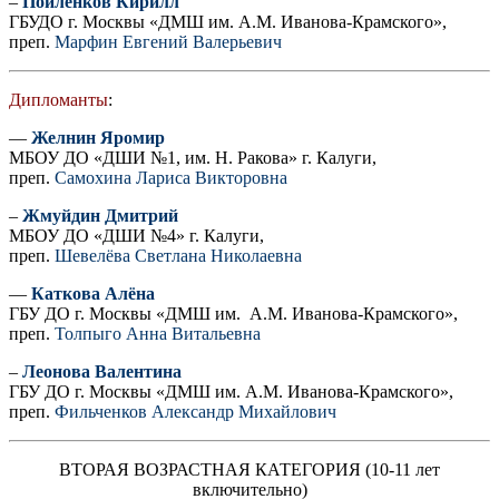
–
Поиленков Кирилл
ГБУДО г. Москвы «ДМШ им. А.М. Иванова-Крамского»,
преп.
Марфин Евгений Валерьевич
Дипломанты
:
—
Желнин Яромир
МБОУ ДО «ДШИ №1, им. Н. Ракова» г. Калуги,
преп.
Самохина Лариса Викторовна
–
Жмуйдин Дмитрий
МБОУ ДО «ДШИ №4» г. Калуги,
преп.
Шевелёва Светлана Николаевна
—
Каткова Алёна
ГБУ ДО г. Москвы «ДМШ им. А.М. Иванова-Крамского»,
преп.
Толпыго Анна Витальевна
–
Леонова Валентина
ГБУ ДО г. Москвы «ДМШ им. А.М. Иванова-Крамского»,
преп.
Фильченков Александр Михайлович
ВТОРАЯ ВОЗРАСТНАЯ КАТЕГОРИЯ (10-11 лет
включительно)